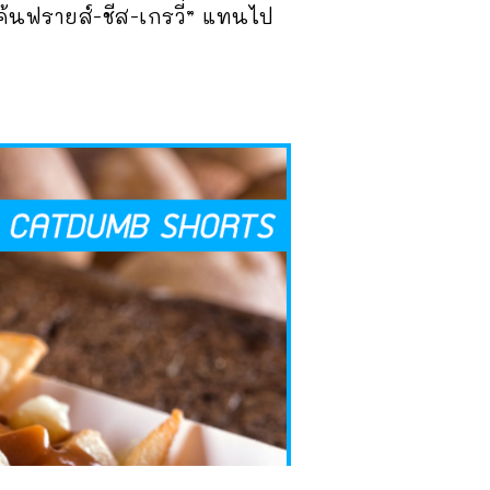
ค้นฟรายส์-ชีส-เกรวี่” แทนไป