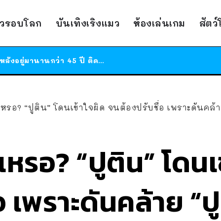
สาวญี่ปุ่นโดนแมวตัวเองกัด ไม่ได้ไปหาหมอตั้งแต่เนิ่นๆ สุดท้ายขาบวม กลายเป็นโรคเนื้อเน่า เตือนทาสแมวทั้งหลายให้ระวัง
าวรอบโลก
บันเทิงเริงแมว
ห้องเล่นเกม
สัตว
ได้เวลาเด็กหนวดรวมตัว RF Online Next เปิดให้เล่นแล้ว เกม Sci-Fi MMORPG ระดับตำนาน เล่นได้ทั้งมือถือและ PC
ร้านอาหารในนิวยอร์กประกาศปิดตัวลง หลังอยู่มานานกว่า 45 ปี ติดป้ายขอบคุณลูกค้าทุกคน แถมสูตรทำไวท์ซอสให้แบบจัดเต็ม
สาวญี่ปุ่นโดนแมวตัวเองกัด ไม่ได้ไปหาหมอตั้งแต่เนิ่นๆ สุดท้ายขาบวม กลายเป็นโรคเนื้อเน่า เตือนทาสแมวทั้งหลายให้ระวัง
ด้เหรอ? “ปูติน” โดนเข้าใจผิด จนต้องปรับชื่อ เพราะดันคล้า
ด้เหรอ? “ปูติน” โดน
อ เพราะดันคล้าย “ปูต