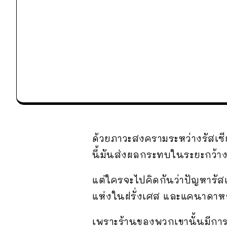
ด้วยภาวะสงครามระหว่างรัสเซีย
นี้มันส่งผลกระทบในระยะกว้า
แต่ใครจะไปคิดกันว่าปัญหารัส
แห่งในฝรั่งเศส และแคนาดาหล
เพราะร้านของพวกเขานั้นมีการข