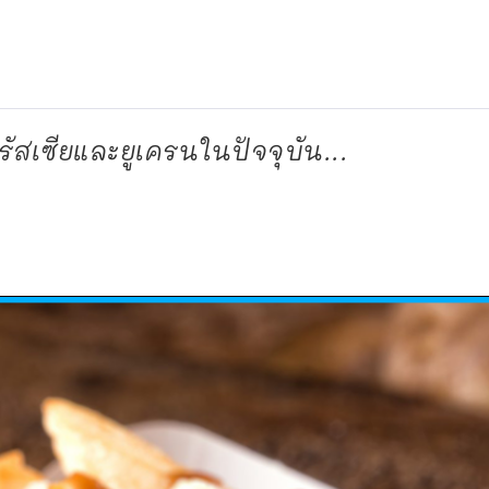
ัสเซียและยูเครนในปัจจุบัน...