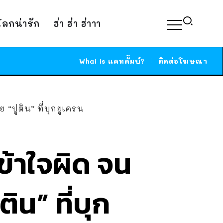
์โลกน่ารัก
ฮ่า ฮ่า ฮ่าาา
Whai is แคทดั๊มบ์?
ติดต่อโฆษณา
ย “ปูติน” ที่บุกยูเครน
เข้าใจผิด จน
ิน” ที่บุก