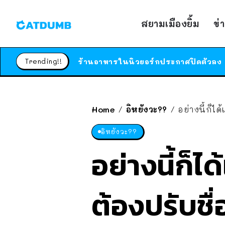
สยามเมืองยิ้ม
ข่
Trending!!
Home
อิหยังวะ??
อย่างนี้ก็ไ
/
/
อิหยังวะ??
อย่างนี้ก็ไ
ต้องปรับชื่