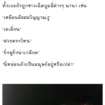
ทั้งเธอยังถูกชาวเน็ตบูลลี่ต่างๆ นานา เช่น
‘เหมือนผีผสมวิญญาณงู’
‘เอเลี่ยน’
‘สวยตรงไหน’
‘ยิ่งดูยิ่งน่าเกลียด’
‘นี่หล่อนยังเป็นมนุษย์อยู่หรือเปล่า’