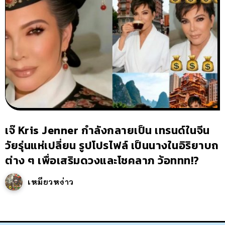
เจ๊ Kris Jenner กำลังกลายเป็น เทรนด์ในจีน
วัยรุ่นแห่เปลี่ยน รูปโปรไฟล์ เป็นนางในอิริยาบถ
ต่าง ๆ เพื่อเสริมดวงและโชคลาภ ว้อททท!?
เหมียวหง่าว