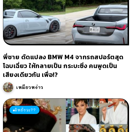
พี่ชาย ดัดแปลง BMW M4 จากรถสปอร์ตสุด
โฉบเฉี่ยว ให้กลายเป็น กระบะซิ่ง คนพูดเป็น
เสียงเดียวกัน เพื่อ!?
เหมียวหง่าว
อิหยังวะ??