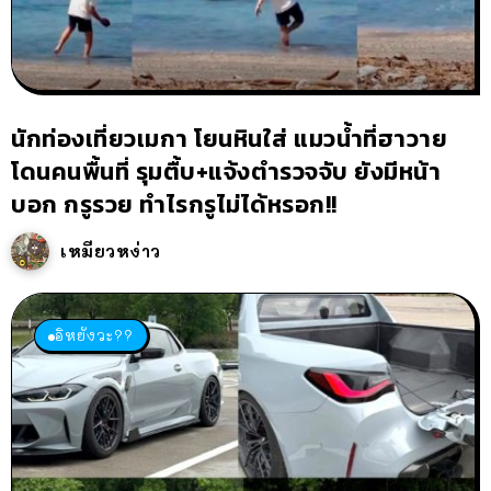
นักท่องเที่ยวเมกา โยนหินใส่ แมวน้ำที่ฮาวาย
โดนคนพื้นที่ รุมตื้บ+แจ้งตำรวจจับ ยังมีหน้า
บอก กรูรวย ทำไรกรูไม่ได้หรอก!!
เหมียวหง่าว
อิหยังวะ??