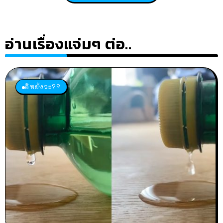
อ่านเรื่องแจ่มๆ ต่อ..
อิหยังวะ??