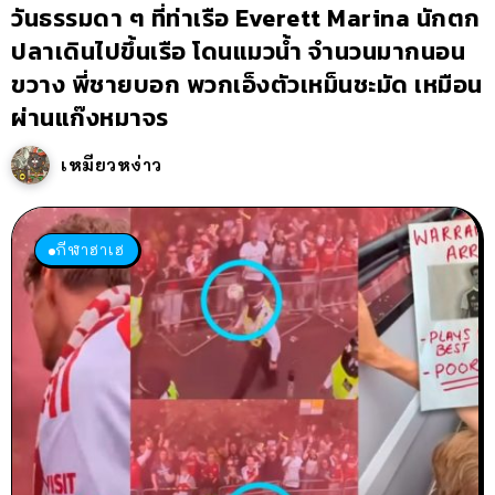
วันธรรมดา ๆ ที่ท่าเรือ Everett Marina นักตก
ปลาเดินไปขึ้นเรือ โดนแมวน้ำ จำนวนมากนอน
ขวาง พี่ชายบอก พวกเอ็งตัวเหม็นชะมัด เหมือน
ผ่านแก๊งหมาจร
เหมียวหง่าว
กีฬาฮาเฮ