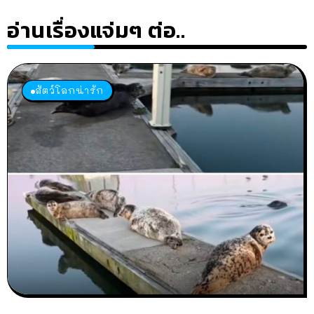
อ่านเรื่องแจ่มๆ ต่อ..
สัตว์โลกน่ารัก