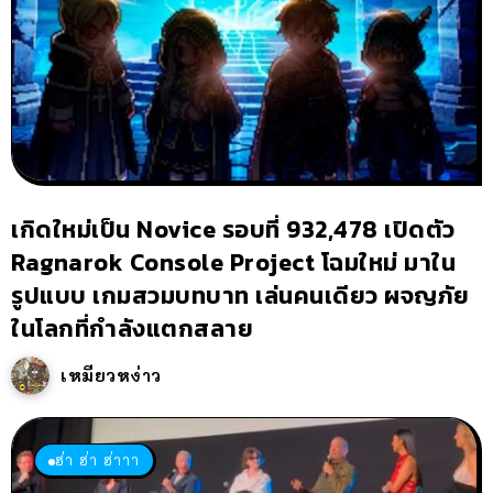
เกิดใหม่เป็น Novice รอบที่ 932,478 เปิดตัว
Ragnarok Console Project โฉมใหม่ มาใน
รูปแบบ เกมสวมบทบาท เล่นคนเดียว ผจญภัย
ในโลกที่กำลังแตกสลาย
เหมียวหง่าว
ฮ่า ฮ่า ฮ่าาา