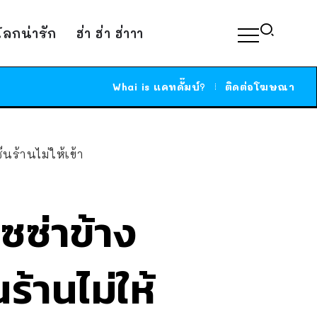
์โลกน่ารัก
ฮ่า ฮ่า ฮ่าาา
Whai is แคทดั๊มบ์?
ติดต่อโฆษณา
นร้านไม่ให้เข้า
ซซ่าข้าง
ร้านไม่ให้