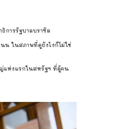
าธิการรัฐบาลบราซิล
น ในสภาพที่ดูยังไงก็ไม่ใช่
หญ่แห่งแรกในสหรัฐฯ ที่ผู้คน