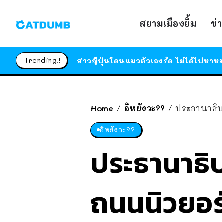
สยามเมืองยิ้ม
ข่
Trending!!
Home
อิหยังวะ??
ประธานาธิบด
/
/
อิหยังวะ??
ประธานาธิบ
ถนนนิวยอร์ก