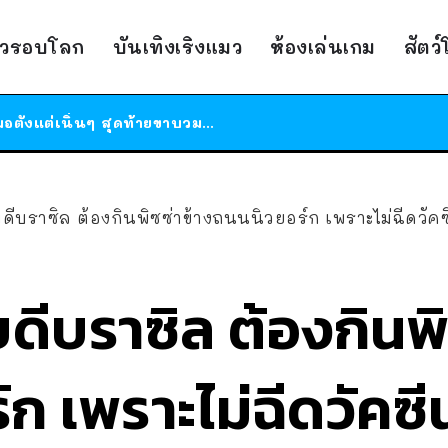
ร้านอาหารในนิวยอร์กประกาศปิดตัวลง หลังอยู่มานานกว่า 45 ปี ติดป้ายขอบคุณลูกค้าทุกคน แถมสูตรทำไวท์ซอสให้แบบจัดเต็ม
าวรอบโลก
บันเทิงเริงแมว
ห้องเล่นเกม
สัตว
สาวญี่ปุ่นโดนแมวตัวเองกัด ไม่ได้ไปหาหมอตั้งแต่เนิ่นๆ สุดท้ายขาบวม กลายเป็นโรคเนื้อเน่า เตือนทาสแมวทั้งหลายให้ระวัง
ได้เวลาเด็กหนวดรวมตัว RF Online Next เปิดให้เล่นแล้ว เกม Sci-Fi MMORPG ระดับตำนาน เล่นได้ทั้งมือถือและ PC
ร้านอาหารในนิวยอร์กประกาศปิดตัวลง หลังอยู่มานานกว่า 45 ปี ติดป้ายขอบคุณลูกค้าทุกคน แถมสูตรทำไวท์ซอสให้แบบจัดเต็ม
สาวญี่ปุ่นโดนแมวตัวเองกัด ไม่ได้ไปหาหมอตั้งแต่เนิ่นๆ สุดท้ายขาบวม กลายเป็นโรคเนื้อเน่า เตือนทาสแมวทั้งหลายให้ระวัง
ีบราซิล ต้องกินพิซซ่าข้างถนนนิวยอร์ก เพราะไม่ฉีดวัคซี
ดีบราซิล ต้องกินพิ
 เพราะไม่ฉีดวัคซีน