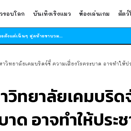
ร้านอาหารในนิวยอร์กประกาศปิดตัวลง หลังอยู่มานานกว่า 45 ปี ติดป้ายขอบคุณลูกค้าทุกคน แถมสูตรทำไวท์ซอสให้แบบจัดเต็ม
าวรอบโลก
บันเทิงเริงแมว
ห้องเล่นเกม
สัตว
สาวญี่ปุ่นโดนแมวตัวเองกัด ไม่ได้ไปหาหมอตั้งแต่เนิ่นๆ สุดท้ายขาบวม กลายเป็นโรคเนื้อเน่า เตือนทาสแมวทั้งหลายให้ระวัง
ได้เวลาเด็กหนวดรวมตัว RF Online Next เปิดให้เล่นแล้ว เกม Sci-Fi MMORPG ระดับตำนาน เล่นได้ทั้งมือถือและ PC
ร้านอาหารในนิวยอร์กประกาศปิดตัวลง หลังอยู่มานานกว่า 45 ปี ติดป้ายขอบคุณลูกค้าทุกคน แถมสูตรทำไวท์ซอสให้แบบจัดเต็ม
สาวญี่ปุ่นโดนแมวตัวเองกัด ไม่ได้ไปหาหมอตั้งแต่เนิ่นๆ สุดท้ายขาบวม กลายเป็นโรคเนื้อเน่า เตือนทาสแมวทั้งหลายให้ระวัง
วิทยาลัยเคมบริดจ์ชี้้ ความเสี่ยงโรคระบาด อาจทำให้ประชาชน สนับสน
าวิทยาลัยเคมบริดจ์ช
ระบาด อาจทำให้ประ