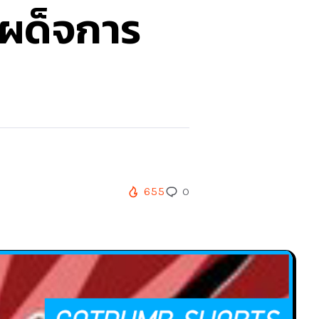
เผด็จการ
655
0