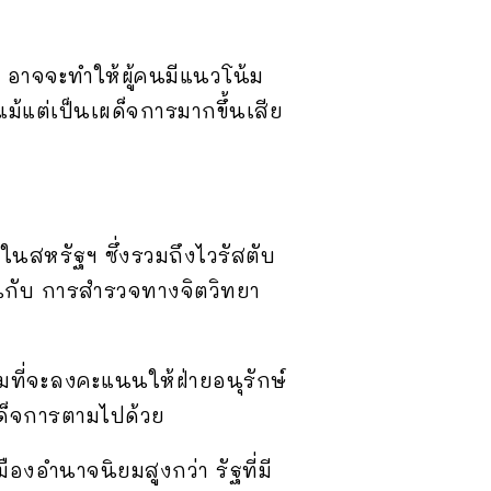
 อาจจะทำให้ผู้คนมีแนวโน้ม
้แต่เป็นเผด็จการมากขึ้นเสีย
อในสหรัฐฯ ซึ่งรวมถึงไวรัสตับ
ันกับ การสำรวจทางจิตวิทยา
้มที่จะลงคะแนนให้ฝ่ายอนุรักษ์
ด็จการตามไปด้วย
ืองอำนาจนิยมสูงกว่า รัฐที่มี