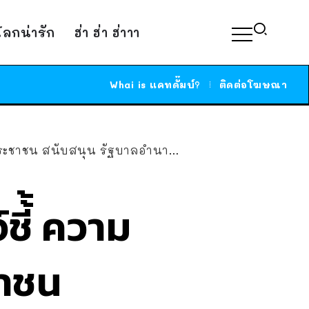
์โลกน่ารัก
ฮ่า ฮ่า ฮ่าาา
Whai is แคทดั๊มบ์?
ติดต่อโฆษณา
ุน รัฐบาลอำนาจนิยม-เผด็จการ มากขึ้น
ี้้ ความ
ชาชน