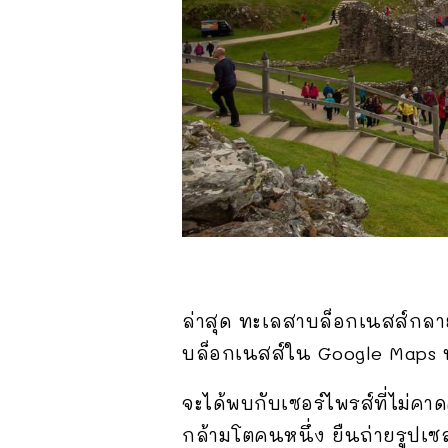
ล่าสุด ทะเลสาบล็อกเนสส์กลาย
บล็อกเนสส์ใน Google Maps บน
จะได้พบกับเซอร์ไพรส์ที่ไม่คา
กล้ามโตคนหนึ่ง ยืนถ่ายรูปเซล