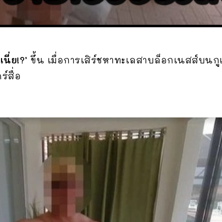
นี่ย!?’
ขึ้น เมื่อการเสิร์ชหาทะเลสาบล็อกเนสส์บนกู
์สื่อ