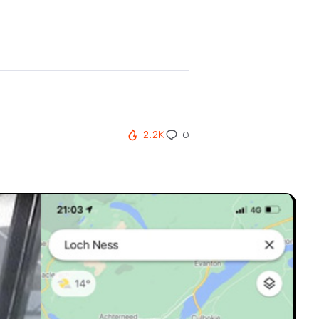
2.2K
0