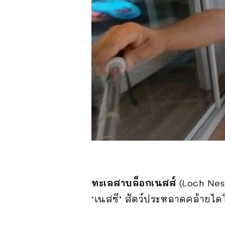
ทะเลสาบล็อกเนสส์
(Loch Ness
‘เนสซี’ สัตว์ประหลาดคล้ายไดโ