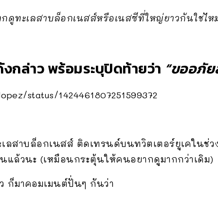
กดูทะเลสาบล็อกเนสส์หรือเนสซีที่ใหญ่ยาวกันใช่ไหม ก
ังกล่าว พร้อมระบุปิดท้ายว่า
“ขออภัยล
olopez/status/1424461807251599372
ะเลสาบล็อกเนสส์ ติดเทรนด์บนทวิตเตอร์ยูเคในช่วงไ
อนแล้วนะ (เหมือนกระตุ้นให้คนอยากดูมากกว่าเดิม)
้ว ก็มาคอมเมนต์ปั่นๆ กันว่า