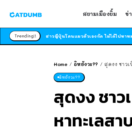
สยามเมืองยิ้ม
ข่
Trending!!
Home
อิหยังวะ??
สุดงง ชาวเ
/
/
อิหยังวะ??
สุดงง ชาวเ
หาทะเลสาบ