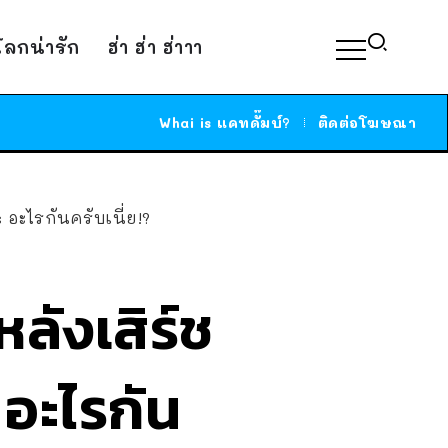
์โลกน่ารัก
ฮ่า ฮ่า ฮ่าาา
Whai is แคทดั๊มบ์?
ติดต่อโฆษณา
อะไรกันครับเนี่ย!?
ลังเสิร์ช
อะไรกัน