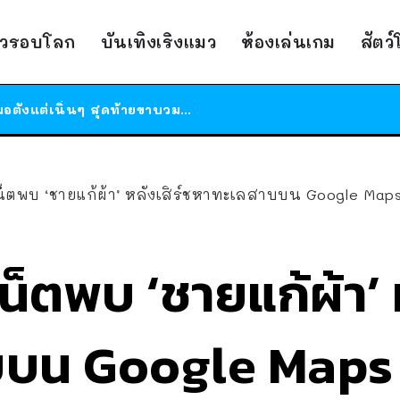
ร้านอาหารในนิวยอร์กประกาศปิดตัวลง หลังอยู่มานานกว่า 45 ปี ติดป้ายขอบคุณลูกค้าทุกคน แถมสูตรทำไวท์ซอสให้แบบจัดเต็ม
าวรอบโลก
บันเทิงเริงแมว
ห้องเล่นเกม
สัตว
สาวญี่ปุ่นโดนแมวตัวเองกัด ไม่ได้ไปหาหมอตั้งแต่เนิ่นๆ สุดท้ายขาบวม กลายเป็นโรคเนื้อเน่า เตือนทาสแมวทั้งหลายให้ระวัง
ได้เวลาเด็กหนวดรวมตัว RF Online Next เปิดให้เล่นแล้ว เกม Sci-Fi MMORPG ระดับตำนาน เล่นได้ทั้งมือถือและ PC
ร้านอาหารในนิวยอร์กประกาศปิดตัวลง หลังอยู่มานานกว่า 45 ปี ติดป้ายขอบคุณลูกค้าทุกคน แถมสูตรทำไวท์ซอสให้แบบจัดเต็ม
สาวญี่ปุ่นโดนแมวตัวเองกัด ไม่ได้ไปหาหมอตั้งแต่เนิ่นๆ สุดท้ายขาบวม กลายเป็นโรคเนื้อเน่า เตือนทาสแมวทั้งหลายให้ระวัง
น็ตพบ ‘ชายแก้ผ้า’ หลังเสิร์ชหาทะเลสาบบน Google Maps 
น็ตพบ ‘ชายแก้ผ้า’ ห
บน Google Maps 