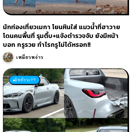
นักท่องเที่ยวเมกา โยนหินใส่ แมวน้ำที่ฮาวาย
โดนคนพื้นที่ รุมตื้บ+แจ้งตำรวจจับ ยังมีหน้า
บอก กรูรวย ทำไรกรูไม่ได้หรอก!!
เหมียวหง่าว
อิหยังวะ??