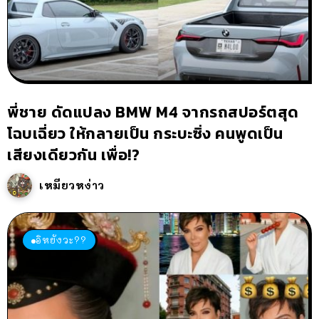
พี่ชาย ดัดแปลง BMW M4 จากรถสปอร์ตสุด
โฉบเฉี่ยว ให้กลายเป็น กระบะซิ่ง คนพูดเป็น
เสียงเดียวกัน เพื่อ!?
เหมียวหง่าว
อิหยังวะ??