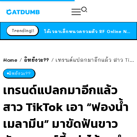
ร้านอาหารในนิวยอร์กประกาศปิดตัวลง หลังอยู่มานานกว่า 45 ปี ติดป้ายขอบคุณลูกค้าทุกคน แถมสูตรทำไวท์ซอสให้แบบจัดเต็ม
สาวญี่ปุ่นโดนแมวตัวเองกัด ไม่ได้ไปหาหมอตั้งแต่เนิ่นๆ สุดท้ายขาบวม กลายเป็นโรคเนื้อเน่า เตือนทาสแมวทั้งหลายให้ระวัง
Trending!!
ได้เวลาเด็กหนวดรวมตัว RF Online Next เปิดให้เล่นแล้ว เกม Sci-Fi MMORPG ระดับตำนาน เล่นได้ทั้งมือถือและ PC
ร้านอาหารในนิวยอร์กประกาศปิดตัวลง หลังอยู่มานานกว่า 45 ปี ติดป้ายขอบคุณลูกค้าทุกคน แถมสูตรทำไวท์ซอสให้แบบจัดเต็ม
สาวญี่ปุ่นโดนแมวตัวเองกัด ไม่ได้ไปหาหมอตั้งแต่เนิ่นๆ สุดท้ายขาบวม กลายเป็นโรคเนื้อเน่า เตือนทาสแมวทั้งหลายให้ระวัง
Home
อิหยังวะ??
เทรนด์แปลกมาอีกแล้ว สาว TikTok เอา “ฟองน้ำเมลามีน” มาขัดฟันขาว ทันตแพทย์ชี้อย่าได้หาทำ
/
/
อิหยังวะ??
เทรนด์แปลกมาอีกแล้ว
สาว TikTok เอา “ฟองน้ำ
เมลามีน” มาขัดฟันขาว