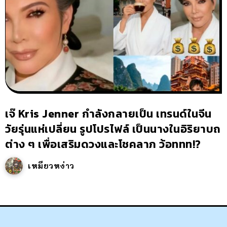
เจ๊ Kris Jenner กำลังกลายเป็น เทรนด์ในจีน
วัยรุ่นแห่เปลี่ยน รูปโปรไฟล์ เป็นนางในอิริยาบถ
ต่าง ๆ เพื่อเสริมดวงและโชคลาภ ว้อททท!?
เหมียวหง่าว