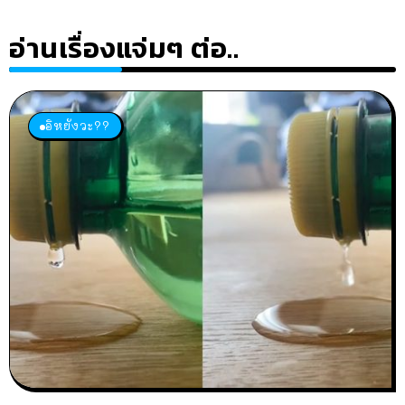
อ่านเรื่องแจ่มๆ ต่อ..
อิหยังวะ??