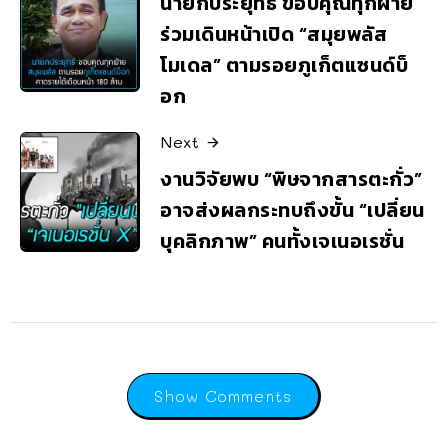
นายกประยุทธ์ ขอบคุณทุกฝ่าย
ร่วมเดินหน้าเปิด “สมุยพลัส
โมเดล” ตามรอยภูเก็ตแซนด์บ็
อก
Next
งานวิจัยพบ “พิษจากสารตะกั่ว”
อาจส่งผลกระทบถึงขั้น “เปลี่ยน
บุคลิกภาพ” คนทั้งเจเนอเรชั่น
Show Comments