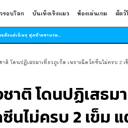
ร้านอาหารในนิวยอร์กประกาศปิดตัวลง หลังอยู่มานานกว่า 45 ปี ติดป้ายขอบคุณลูกค้าทุกคน แถมสูตรทำไวท์ซอสให้แบบจัดเต็ม
าวรอบโลก
บันเทิงเริงแมว
ห้องเล่นเกม
สัตว
สาวญี่ปุ่นโดนแมวตัวเองกัด ไม่ได้ไปหาหมอตั้งแต่เนิ่นๆ สุดท้ายขาบวม กลายเป็นโรคเนื้อเน่า เตือนทาสแมวทั้งหลายให้ระวัง
ได้เวลาเด็กหนวดรวมตัว RF Online Next เปิดให้เล่นแล้ว เกม Sci-Fi MMORPG ระดับตำนาน เล่นได้ทั้งมือถือและ PC
ร้านอาหารในนิวยอร์กประกาศปิดตัวลง หลังอยู่มานานกว่า 45 ปี ติดป้ายขอบคุณลูกค้าทุกคน แถมสูตรทำไวท์ซอสให้แบบจัดเต็ม
สาวญี่ปุ่นโดนแมวตัวเองกัด ไม่ได้ไปหาหมอตั้งแต่เนิ่นๆ สุดท้ายขาบวม กลายเป็นโรคเนื้อเน่า เตือนทาสแมวทั้งหลายให้ระวัง
งชาติ โดนปฏิเสธมาเที่ยวภูเก็ต เพราะฉีดวัคซีนไม่ครบ 2 เข็
งชาติ โดนปฏิเสธมาเ
ซีนไม่ครบ 2 เข็ม แต