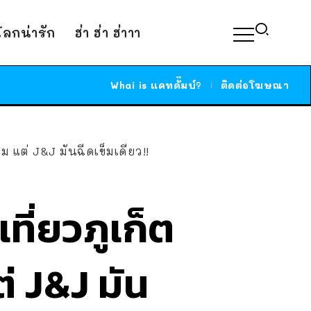
์โลกน่ารัก
ฮ่า ฮ่า ฮ่าาา
Whai is แคทดั๊มบ์?
ติดต่อโฆษณา
ม แต่ J&J มันฉีดเข็มเดียว!!
ที่ยวภูเก็ต
่ J&J มัน