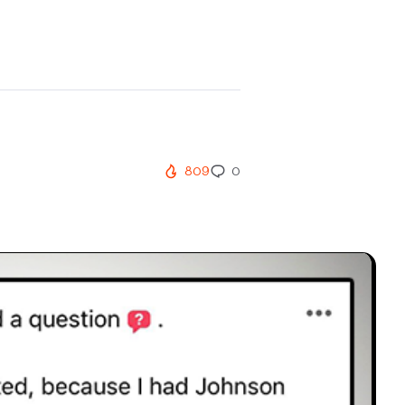
809
0