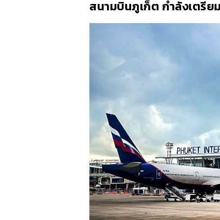
สนามบินภูเก็ต กำลังเตรียมต