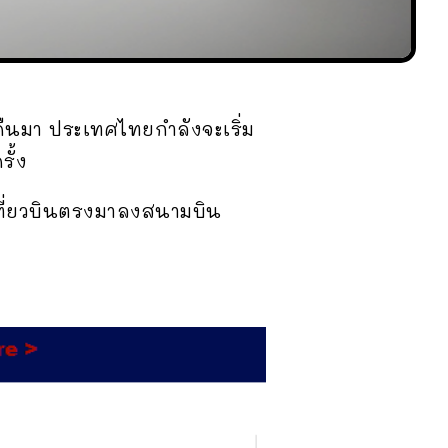
บคืนมา ประเทศไทยกำลังจะเริ่ม
รั้ง
เที่ยวบินตรงมาลงสนามบิน