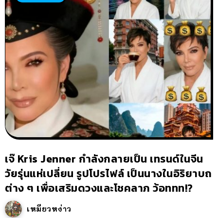
เจ๊ Kris Jenner กำลังกลายเป็น เทรนด์ในจีน
วัยรุ่นแห่เปลี่ยน รูปโปรไฟล์ เป็นนางในอิริยาบถ
ต่าง ๆ เพื่อเสริมดวงและโชคลาภ ว้อททท!?
เหมียวหง่าว