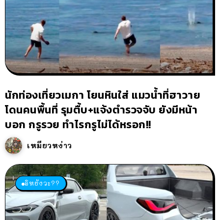
นักท่องเที่ยวเมกา โยนหินใส่ แมวน้ำที่ฮาวาย
โดนคนพื้นที่ รุมตื้บ+แจ้งตำรวจจับ ยังมีหน้า
บอก กรูรวย ทำไรกรูไม่ได้หรอก!!
เหมียวหง่าว
อิหยังวะ??