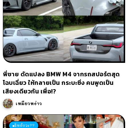
พี่ชาย ดัดแปลง BMW M4 จากรถสปอร์ตสุด
โฉบเฉี่ยว ให้กลายเป็น กระบะซิ่ง คนพูดเป็น
เสียงเดียวกัน เพื่อ!?
เหมียวหง่าว
อิหยังวะ??