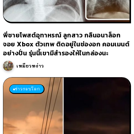
พี่ชายโพสต์อุทาหรณ์ ลูกสาว กลืนอนาล็อก
จอย Xbox ตัวเทพ ติดอยู่ในช่องอก คอมเมนต์
อย่างปั่น รุ่นนี้เขามีสำรองให้ในกล่องนะ
เหมียวหง่าว
ข่าวรอบโลก