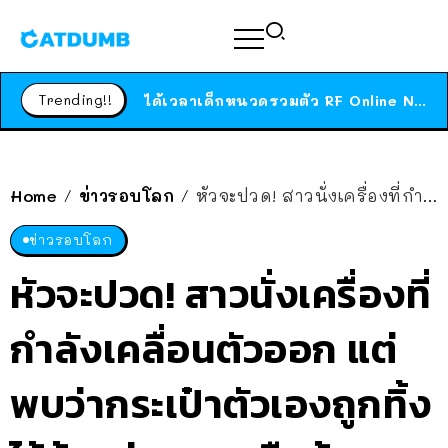
ร้านอาหารในนิวยอร์กประกาศปิดตัวลง หลังอยู่มานานกว่า 45 ปี ติดป้ายขอบคุณลูกค้าทุกคน แถมสูตรทำไวท์ซอสให้แบบจัดเต็ม
สาวญี่ปุ่นโดนแมวตัวเองกัด ไม่ได้ไปหาหมอตั้งแต่เนิ่นๆ สุดท้ายขาบวม กลายเป็นโรคเนื้อเน่า เตือนทาสแมวทั้งหลายให้ระวัง
Trending!!
ได้เวลาเด็กหนวดรวมตัว RF Online Next เปิดให้เล่นแล้ว เกม Sci-Fi MMORPG ระดับตำนาน เล่นได้ทั้งมือถือและ PC
ร้านอาหารในนิวยอร์กประกาศปิดตัวลง หลังอยู่มานานกว่า 45 ปี ติดป้ายขอบคุณลูกค้าทุกคน แถมสูตรทำไวท์ซอสให้แบบจัดเต็ม
สาวญี่ปุ่นโดนแมวตัวเองกัด ไม่ได้ไปหาหมอตั้งแต่เนิ่นๆ สุดท้ายขาบวม กลายเป็นโรคเนื้อเน่า เตือนทาสแมวทั้งหลายให้ระวัง
Home
ข่าวรอบโลก
หัวจะปวด! สาวนั่งเครื่องที่กำลังเคลื่อนตัวออก แต่พบว่ากระเป๋าตัวเองถูกทิ้งไว้ข้างล่าง-ลูกเรืออ้างส่งๆ
/
/
ข่าวรอบโลก
หัวจะปวด! สาวนั่งเครื่องที่
กำลังเคลื่อนตัวออก แต่
พบว่ากระเป๋าตัวเองถูกทิ้ง