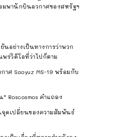
ม่ยอมพานักบินอวกาศของสหรัฐฯ
ืนยันอย่างเป็นทางการว่าพวก
ร่วิดีโอที่ว่าไปก็ตาม
วกาศ Saoyuz MS-19 พร้อมกับ
นอน” Roscosmos คำแถลง
็นจุดเปลี่ยนของความสัมพันธ์