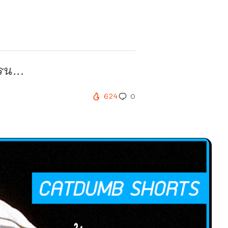
รน...
624
0