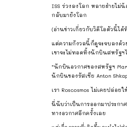
ISS ร่วงลงโลก หลายฝ่ายไม่น
กลับมายังโลก
(อ่านข่าวเกี่ยวกับวิดีโอตัวนี
แต่ความกังวลนี้ก็ดูจะจบลงด้ว
เขาจะไม่ทอดทิ้งนักบินสหรัฐฯไ
“นักบินอวกาศของสหรัฐฯ Mark
นักบินของรัสเซีย Anton Shkap
เรา Roscosmos ไม่เคยปล่อยใ
นี่นับว่าเป็นการออกมาประกาศย
ทางอวกาศอีกครั้งเลย