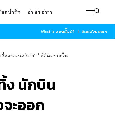
์โลกน่ารัก
ฮ่า ฮ่า ฮ่าาา
Whai is แคทดั๊มบ์?
ติดต่อโฆษณา
้สื่อจะออกคลิป ทำให้คิดอย่างนั้น
้ง นักบิน
ื่อจะออก