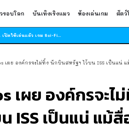
ร้านอาหารในนิวยอร์กประกาศปิดตัวลง หลังอยู่มานานกว่า 45 ปี ติดป้ายขอบคุณลูกค้าทุกคน แถมสูตรทำไวท์ซอสให้แบบจัดเต็ม
าวรอบโลก
บันเทิงเริงแมว
ห้องเล่นเกม
สัตว
สาวญี่ปุ่นโดนแมวตัวเองกัด ไม่ได้ไปหาหมอตั้งแต่เนิ่นๆ สุดท้ายขาบวม กลายเป็นโรคเนื้อเน่า เตือนทาสแมวทั้งหลายให้ระวัง
ได้เวลาเด็กหนวดรวมตัว RF Online Next เปิดให้เล่นแล้ว เกม Sci-Fi MMORPG ระดับตำนาน เล่นได้ทั้งมือถือและ PC
ร้านอาหารในนิวยอร์กประกาศปิดตัวลง หลังอยู่มานานกว่า 45 ปี ติดป้ายขอบคุณลูกค้าทุกคน แถมสูตรทำไวท์ซอสให้แบบจัดเต็ม
สาวญี่ปุ่นโดนแมวตัวเองกัด ไม่ได้ไปหาหมอตั้งแต่เนิ่นๆ สุดท้ายขาบวม กลายเป็นโรคเนื้อเน่า เตือนทาสแมวทั้งหลายให้ระวัง
 เผย องค์กรจะไม่ทิ้ง นักบินสหรัฐฯ ไว้บน ISS เป็นแน่ แม
เผย องค์กรจะไม่ทิ
น ISS เป็นแน่ แม้ส