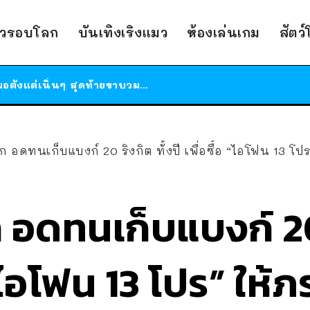
ร้านอาหารในนิวยอร์กประกาศปิดตัวลง หลังอยู่มานานกว่า 45 ปี ติดป้ายขอบคุณลูกค้าทุกคน แถมสูตรทำไวท์ซอสให้แบบจัดเต็ม
าวรอบโลก
บันเทิงเริงแมว
ห้องเล่นเกม
สัตว
สาวญี่ปุ่นโดนแมวตัวเองกัด ไม่ได้ไปหาหมอตั้งแต่เนิ่นๆ สุดท้ายขาบวม กลายเป็นโรคเนื้อเน่า เตือนทาสแมวทั้งหลายให้ระวัง
ได้เวลาเด็กหนวดรวมตัว RF Online Next เปิดให้เล่นแล้ว เกม Sci-Fi MMORPG ระดับตำนาน เล่นได้ทั้งมือถือและ PC
ร้านอาหารในนิวยอร์กประกาศปิดตัวลง หลังอยู่มานานกว่า 45 ปี ติดป้ายขอบคุณลูกค้าทุกคน แถมสูตรทำไวท์ซอสให้แบบจัดเต็ม
สาวญี่ปุ่นโดนแมวตัวเองกัด ไม่ได้ไปหาหมอตั้งแต่เนิ่นๆ สุดท้ายขาบวม กลายเป็นโรคเนื้อเน่า เตือนทาสแมวทั้งหลายให้ระวัง
ัก อดทนเก็บแบงก์ 20 ริงกิต ทั้งปี เพื่อซื้อ “ไอโฟน 13 โ
ก อดทนเก็บแบงก์ 20 
อ “ไอโฟน 13 โปร” ให้