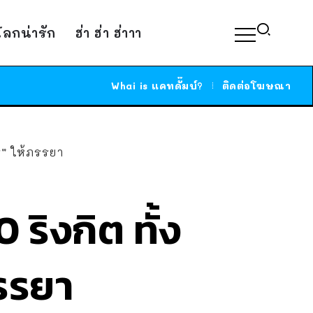
์โลกน่ารัก
ฮ่า ฮ่า ฮ่าาา
Whai is แคทดั๊มบ์?
ติดต่อโฆษณา
ปร” ให้ภรรยา
ริงกิต ทั้ง
ภรรยา