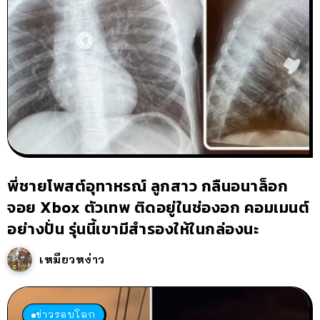
พี่ชายโพสต์อุทาหรณ์ ลูกสาว กลืนอนาล็อก
จอย Xbox ตัวเทพ ติดอยู่ในช่องอก คอมเมนต์
อย่างปั่น รุ่นนี้เขามีสำรองให้ในกล่องนะ
เหมียวหง่าว
ข่าวรอบโลก