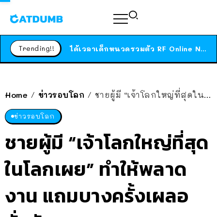
ร้านอาหารในนิวยอร์กประกาศปิดตัวลง หลังอยู่มานานกว่า 45 ปี ติดป้ายขอบคุณลูกค้าทุกคน แถมสูตรทำไวท์ซอสให้แบบจัดเต็ม
สาวญี่ปุ่นโดนแมวตัวเองกัด ไม่ได้ไปหาหมอตั้งแต่เนิ่นๆ สุดท้ายขาบวม กลายเป็นโรคเนื้อเน่า เตือนทาสแมวทั้งหลายให้ระวัง
Trending!!
ได้เวลาเด็กหนวดรวมตัว RF Online Next เปิดให้เล่นแล้ว เกม Sci-Fi MMORPG ระดับตำนาน เล่นได้ทั้งมือถือและ PC
ร้านอาหารในนิวยอร์กประกาศปิดตัวลง หลังอยู่มานานกว่า 45 ปี ติดป้ายขอบคุณลูกค้าทุกคน แถมสูตรทำไวท์ซอสให้แบบจัดเต็ม
สาวญี่ปุ่นโดนแมวตัวเองกัด ไม่ได้ไปหาหมอตั้งแต่เนิ่นๆ สุดท้ายขาบวม กลายเป็นโรคเนื้อเน่า เตือนทาสแมวทั้งหลายให้ระวัง
Home
ข่าวรอบโลก
ชายผู้มี “เจ้าโลกใหญ่ที่สุดในโลกเผย” ทำให้พลาดงาน แถมบางครั้งเผลอนั่งทับ…
/
/
ข่าวรอบโลก
ชายผู้มี “เจ้าโลกใหญ่ที่สุด
ในโลกเผย” ทำให้พลาด
งาน แถมบางครั้งเผลอ