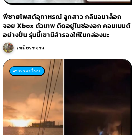
พี่ชายโพสต์อุทาหรณ์ ลูกสาว กลืนอนาล็อก
จอย Xbox ตัวเทพ ติดอยู่ในช่องอก คอมเมนต์
อย่างปั่น รุ่นนี้เขามีสำรองให้ในกล่องนะ
เหมียวหง่าว
ข่าวรอบโลก