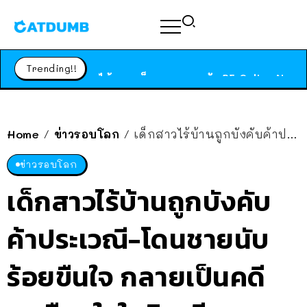
ร้านอาหารในนิวยอร์กประกาศปิดตัวลง หลังอยู่มานานกว่า 45 ปี ติดป้ายขอบคุณลูกค้าทุกคน แถมสูตรทำไวท์ซอสให้แบบจัดเต็ม
สาวญี่ปุ่นโดนแมวตัวเองกัด ไม่ได้ไปหาหมอตั้งแต่เนิ่นๆ สุดท้ายขาบวม กลายเป็นโรคเนื้อเน่า เตือนทาสแมวทั้งหลายให้ระวัง
Trending!!
ได้เวลาเด็กหนวดรวมตัว RF Online Next เปิดให้เล่นแล้ว เกม Sci-Fi MMORPG ระดับตำนาน เล่นได้ทั้งมือถือและ PC
ร้านอาหารในนิวยอร์กประกาศปิดตัวลง หลังอยู่มานานกว่า 45 ปี ติดป้ายขอบคุณลูกค้าทุกคน แถมสูตรทำไวท์ซอสให้แบบจัดเต็ม
สาวญี่ปุ่นโดนแมวตัวเองกัด ไม่ได้ไปหาหมอตั้งแต่เนิ่นๆ สุดท้ายขาบวม กลายเป็นโรคเนื้อเน่า เตือนทาสแมวทั้งหลายให้ระวัง
Home
ข่าวรอบโลก
เด็กสาวไร้บ้านถูกบังคับค้าประเวณี-โดนชายนับร้อยขืนใจ กลายเป็นคดีสะเทือนใจในอินเดีย
/
/
ข่าวรอบโลก
เด็กสาวไร้บ้านถูกบังคับ
ค้าประเวณี-โดนชายนับ
ร้อยขืนใจ กลายเป็นคดี