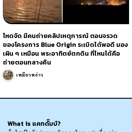
โหดจัด มีคนถ่ายคลิปเหตุการณ์ ตอนจรวด
ของโครงการ Blue Origin ระเบิดได้พอดี มอง
เผิน ๆ เหมือน พระอาทิตย์ตกดิน ที่ไหนได้คือ
ถ่ายตอนกลางคืน
เหมียวหง่าว
What is แคทดั๊มบ์?