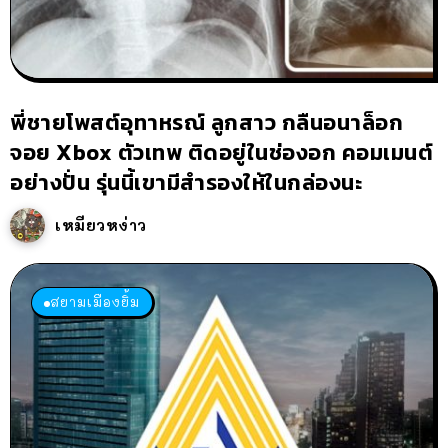
พี่ชายโพสต์อุทาหรณ์ ลูกสาว กลืนอนาล็อก
จอย Xbox ตัวเทพ ติดอยู่ในช่องอก คอมเมนต์
อย่างปั่น รุ่นนี้เขามีสำรองให้ในกล่องนะ
เหมียวหง่าว
สยามเมืองยิ้ม