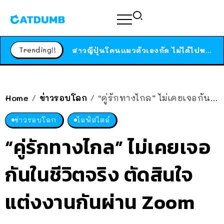
ร้านอาหารในนิวยอร์กประกาศปิดตัวลง หลังอยู่มานานกว่า 45 ปี ติดป้ายขอบคุณลูกค้าทุกคน แถมสูตรทำไวท์ซอสให้แบบจัดเต็ม
สาวญี่ปุ่นโดนแมวตัวเองกัด ไม่ได้ไปหาหมอตั้งแต่เนิ่นๆ สุดท้ายขาบวม กลายเป็นโรคเนื้อเน่า เตือนทาสแมวทั้งหลายให้ระวัง
Trending!!
ได้เวลาเด็กหนวดรวมตัว RF Online Next เปิดให้เล่นแล้ว เกม Sci-Fi MMORPG ระดับตำนาน เล่นได้ทั้งมือถือและ PC
ร้านอาหารในนิวยอร์กประกาศปิดตัวลง หลังอยู่มานานกว่า 45 ปี ติดป้ายขอบคุณลูกค้าทุกคน แถมสูตรทำไวท์ซอสให้แบบจัดเต็ม
สาวญี่ปุ่นโดนแมวตัวเองกัด ไม่ได้ไปหาหมอตั้งแต่เนิ่นๆ สุดท้ายขาบวม กลายเป็นโรคเนื้อเน่า เตือนทาสแมวทั้งหลายให้ระวัง
Home
ข่าวรอบโลก
“คู่รักทางไกล” ไม่เคยเจอกันในชีวิตจริง ตัดสินใจแต่งงานกันผ่าน Zoom
/
/
ข่าวรอบโลก
ไลฟ์สไตล์
“คู่รักทางไกล” ไม่เคยเจอ
กันในชีวิตจริง ตัดสินใจ
แต่งงานกันผ่าน Zoom