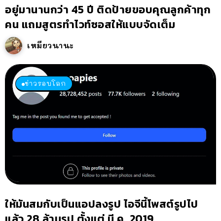
อยู่มานานกว่า 45 ปี ติดป้ายขอบคุณลูกค้าทุก
คน แถมสูตรทำไวท์ซอสให้แบบจัดเต็ม
เหมียวนานะ
ข่าวรอบโลก
ให้มันสมกับเป็นแอปลงรูป ไอจีนี้โพสต์รูปไป
แล้ว 28 ล้านรูป ตั้งแต่ มี.ค. 2019