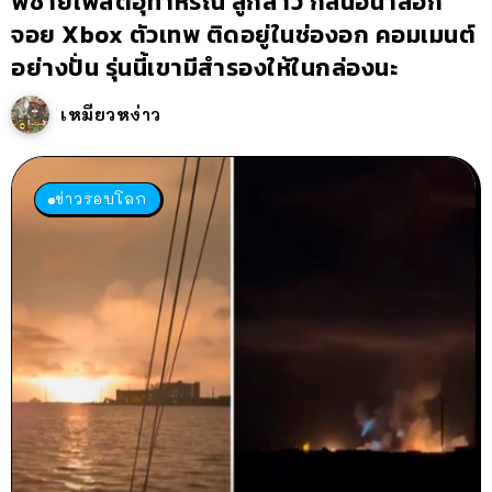
พี่ชายโพสต์อุทาหรณ์ ลูกสาว กลืนอนาล็อก
จอย Xbox ตัวเทพ ติดอยู่ในช่องอก คอมเมนต์
อย่างปั่น รุ่นนี้เขามีสำรองให้ในกล่องนะ
เหมียวหง่าว
ข่าวรอบโลก