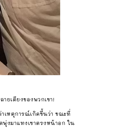
ู่ปลายเตียงของพวกเขา!
เหตุการณ์เกิดขึ้นว่า ขณะที่
ันโตพุ่งมาแทงเขาตรงหน้าอก ใน