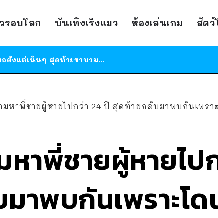
ร้านอาหารในนิวยอร์กประกาศปิดตัวลง หลังอยู่มานานกว่า 45 ปี ติดป้ายขอบคุณลูกค้าทุกคน แถมสูตรทำไวท์ซอสให้แบบจัดเต็ม
าวรอบโลก
บันเทิงเริงแมว
ห้องเล่นเกม
สัตว
สาวญี่ปุ่นโดนแมวตัวเองกัด ไม่ได้ไปหาหมอตั้งแต่เนิ่นๆ สุดท้ายขาบวม กลายเป็นโรคเนื้อเน่า เตือนทาสแมวทั้งหลายให้ระวัง
ได้เวลาเด็กหนวดรวมตัว RF Online Next เปิดให้เล่นแล้ว เกม Sci-Fi MMORPG ระดับตำนาน เล่นได้ทั้งมือถือและ PC
ร้านอาหารในนิวยอร์กประกาศปิดตัวลง หลังอยู่มานานกว่า 45 ปี ติดป้ายขอบคุณลูกค้าทุกคน แถมสูตรทำไวท์ซอสให้แบบจัดเต็ม
สาวญี่ปุ่นโดนแมวตัวเองกัด ไม่ได้ไปหาหมอตั้งแต่เนิ่นๆ สุดท้ายขาบวม กลายเป็นโรคเนื้อเน่า เตือนทาสแมวทั้งหลายให้ระวัง
ตามหาพี่ชายผู้หายไปกว่า 24 ปี สุดท้ายกลับมาพบกันเพรา
มหาพี่ชายผู้หายไปก
ับมาพบกันเพราะโดน