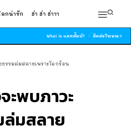
์โลกน่ารัก
ฮ่า ฮ่า ฮ่าาา
Whai is แคทดั๊มบ์?
ติดต่อโฆษณา
ารยธรรมล่มสลายเพราะโลกร้อน
ังจะพบภาวะ
รมล่มสลาย