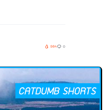
984
0