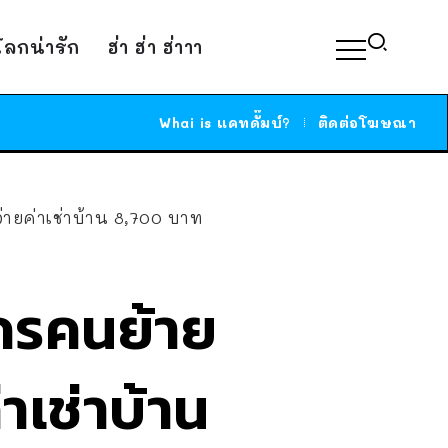
์โลกน่ารัก
ฮ่า ฮ่า ฮ่าาา
Whai is แคทดั๊มบ์?
ติดต่อโฆษณา
่ายค่าเช่าบ้าน 8,700 บาท
ัครคนย้าย
่าเช่าบ้าน