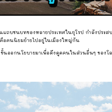
กๆ ในแถบชนบทของหลายประเทศในยุโรป กำลังประสบ
็คือคนนิยมย้ายไปอยู่ในเมืองใหญ่กัน
ขั้นออกนโยบายมาเพื่อดึงดูดคนในส่วนอื่นๆ ของโลก 
น