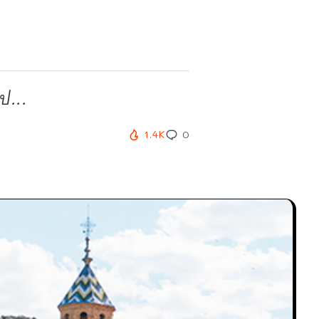
ป...
1.4K
0