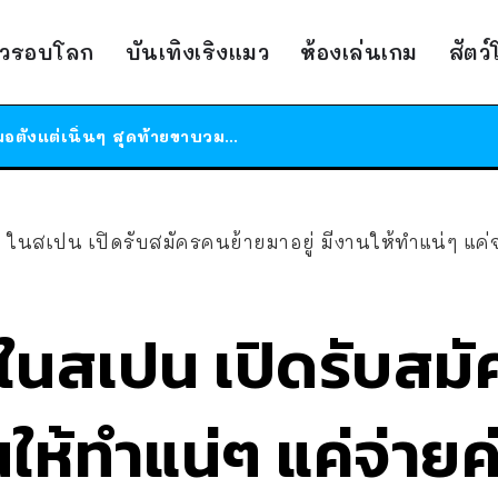
ร้านอาหารในนิวยอร์กประกาศปิดตัวลง หลังอยู่มานานกว่า 45 ปี ติดป้ายขอบคุณลูกค้าทุกคน แถมสูตรทำไวท์ซอสให้แบบจัดเต็ม
าวรอบโลก
บันเทิงเริงแมว
ห้องเล่นเกม
สัตว
สาวญี่ปุ่นโดนแมวตัวเองกัด ไม่ได้ไปหาหมอตั้งแต่เนิ่นๆ สุดท้ายขาบวม กลายเป็นโรคเนื้อเน่า เตือนทาสแมวทั้งหลายให้ระวัง
ได้เวลาเด็กหนวดรวมตัว RF Online Next เปิดให้เล่นแล้ว เกม Sci-Fi MMORPG ระดับตำนาน เล่นได้ทั้งมือถือและ PC
ร้านอาหารในนิวยอร์กประกาศปิดตัวลง หลังอยู่มานานกว่า 45 ปี ติดป้ายขอบคุณลูกค้าทุกคน แถมสูตรทำไวท์ซอสให้แบบจัดเต็ม
สาวญี่ปุ่นโดนแมวตัวเองกัด ไม่ได้ไปหาหมอตั้งแต่เนิ่นๆ สุดท้ายขาบวม กลายเป็นโรคเนื้อเน่า เตือนทาสแมวทั้งหลายให้ระวัง
ๆ ในสเปน เปิดรับสมัครคนย้ายมาอยู่ มีงานให้ทำแน่ๆ แค่จ
 ในสเปน เปิดรับสม
นให้ทำแน่ๆ แค่จ่ายค