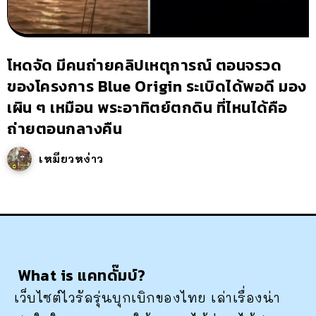
โหดจัด มีคนถ่ายคลิปเหตุการณ์ ตอนจรวด
ของโครงการ Blue Origin ระเบิดได้พอดี มอง
เผิน ๆ เหมือน พระอาทิตย์ตกดิน ที่ไหนได้คือ
ถ่ายตอนกลางคืน
เหมียวหง่าว
What is แคทดั๊มบ์?
เว็บไซต์ไวรัลรุ่นบุกเบิกของไทย เล่าเรื่องน่า