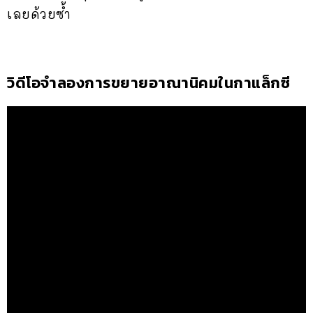
เลยด้วยซ้ำ
วิดีโอจำลองการขยายอาณานิคมในกาแล็กซี