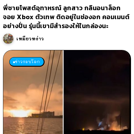
พี่ชายโพสต์อุทาหรณ์ ลูกสาว กลืนอนาล็อก
จอย Xbox ตัวเทพ ติดอยู่ในช่องอก คอมเมนต์
อย่างปั่น รุ่นนี้เขามีสำรองให้ในกล่องนะ
เหมียวหง่าว
ข่าวรอบโลก