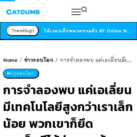
ร้านอาหารในนิวยอร์กประกาศปิดตัวลง หลังอยู่มานานกว่า 45 ปี ติดป้ายขอบคุณลูกค้าทุกคน แถมสูตรทำไวท์ซอสให้แบบจัดเต็ม
สาวญี่ปุ่นโดนแมวตัวเองกัด ไม่ได้ไปหาหมอตั้งแต่เนิ่นๆ สุดท้ายขาบวม กลายเป็นโรคเนื้อเน่า เตือนทาสแมวทั้งหลายให้ระวัง
Trending!!
ได้เวลาเด็กหนวดรวมตัว RF Online Next เปิดให้เล่นแล้ว เกม Sci-Fi MMORPG ระดับตำนาน เล่นได้ทั้งมือถือและ PC
ร้านอาหารในนิวยอร์กประกาศปิดตัวลง หลังอยู่มานานกว่า 45 ปี ติดป้ายขอบคุณลูกค้าทุกคน แถมสูตรทำไวท์ซอสให้แบบจัดเต็ม
สาวญี่ปุ่นโดนแมวตัวเองกัด ไม่ได้ไปหาหมอตั้งแต่เนิ่นๆ สุดท้ายขาบวม กลายเป็นโรคเนื้อเน่า เตือนทาสแมวทั้งหลายให้ระวัง
Home
ข่าวรอบโลก
การจำลองพบ แค่เอเลี่ยนมีเทคโนโลยีสูงกว่าเราเล็กน้อย พวกเขาก็ยึดกาแล็กซีได้ง่ายๆ แล้ว
/
/
ข่าวรอบโลก
การจำลองพบ แค่เอเลี่ยน
มีเทคโนโลยีสูงกว่าเราเล็ก
น้อย พวกเขาก็ยึด