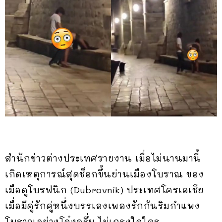
สำนักข่าวต่างประเทศรายงาน เมื่อไม่นานมานี้
เกิดเหตุการณ์สุดช็อกขึ้นย่านเมืองโบราณ ของ
เมือดูโบรฟนิก (Dubrovnik) ประเทศโครเอเชีย
เมื่อมีคู่รักคู่หนึ่งบรรเลงเพลงรักกันริมกำแพง
โบราณอย่างโจ๋งครึ่ม ไม่เกรงใจใคร