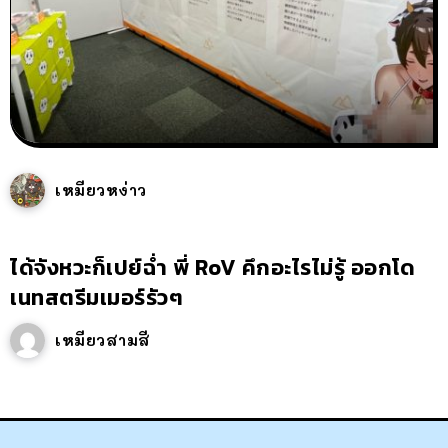
เหมียวหง่าว
ได้จังหวะก็เปย์ฉ่ำ พี่ RoV คึกอะไรไม่รู้ ออกโด
เนทสตรีมเมอร์รัวๆ
เหมียวสามสี