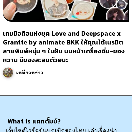
เกมมือถือแห่งยุค Love and Deepspace x
Grantte by animate BKK ให้คุณได้เนรมิต
ลายพิมพ์หนุ่ม ๆ ในฝัน บนหน้าเครื่องดื่ม-ของ
หวาน มีของสะสมด้วยนะ
เหมียวหง่าว
What is แคทดั๊มบ์?
เว็บไซต์ไวรัลรุ่นบุกเบิกของไทย เล่าเรื่องน่า