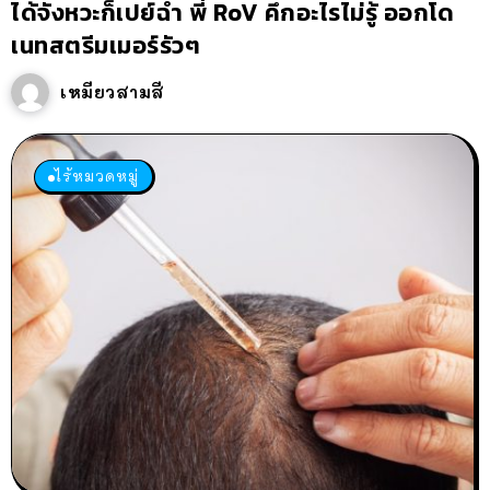
ได้จังหวะก็เปย์ฉ่ำ พี่ RoV คึกอะไรไม่รู้ ออกโด
เนทสตรีมเมอร์รัวๆ
เหมียวสามสี
ไร้หมวดหมู่