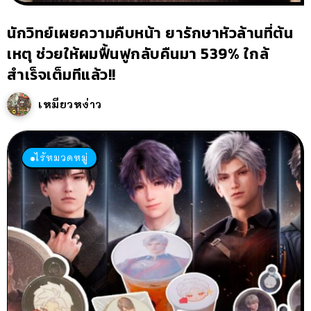
นักวิทย์เผยความคืบหน้า ยารักษาหัวล้านที่ต้น
เหตุ ช่วยให้ผมฟื้นฟูกลับคืนมา 539% ใกล้
สำเร็จเต็มทีแล้ว!!
เหมียวหง่าว
ไร้หมวดหมู่