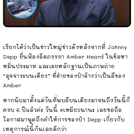
เรียกได้ว่าเป็นข่าวใหญ่ข่าวดังหลังจากที่ Johnny
Depp ยื่นฟ้องอีตภรรยา Amber Heard ในข้อหา
หมิ่นประมาท และเผยหลักฐานเป็นภาพถ่าย
“อุจจาระบนเตียง” ที่ฝ่ายของป๋าอ้างว่าเป็นอึของ
Amber
หากนับมาตั้งแต่วันที่พบอึบนเตียงมาจนถึงวันนี้ก็
ครบ 6 ปีแล้วค่ะ วันนี้ #เหมียวนานะ เลยขอถือ
โอกาสมาพูดถึงคำให้การของป๋า Depp เกี่ยวกับ
เหตุการณ์นี้กันเลยดีกว่า