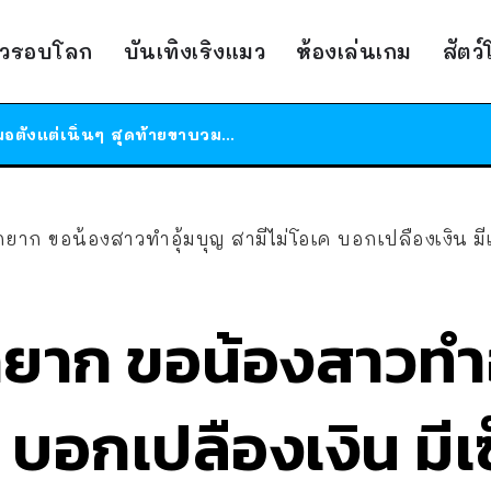
ร้านอาหารในนิวยอร์กประกาศปิดตัวลง หลังอยู่มานานกว่า 45 ปี ติดป้ายขอบคุณลูกค้าทุกคน แถมสูตรทำไวท์ซอสให้แบบจัดเต็ม
าวรอบโลก
บันเทิงเริงแมว
ห้องเล่นเกม
สัตว
สาวญี่ปุ่นโดนแมวตัวเองกัด ไม่ได้ไปหาหมอตั้งแต่เนิ่นๆ สุดท้ายขาบวม กลายเป็นโรคเนื้อเน่า เตือนทาสแมวทั้งหลายให้ระวัง
ได้เวลาเด็กหนวดรวมตัว RF Online Next เปิดให้เล่นแล้ว เกม Sci-Fi MMORPG ระดับตำนาน เล่นได้ทั้งมือถือและ PC
ร้านอาหารในนิวยอร์กประกาศปิดตัวลง หลังอยู่มานานกว่า 45 ปี ติดป้ายขอบคุณลูกค้าทุกคน แถมสูตรทำไวท์ซอสให้แบบจัดเต็ม
สาวญี่ปุ่นโดนแมวตัวเองกัด ไม่ได้ไปหาหมอตั้งแต่เนิ่นๆ สุดท้ายขาบวม กลายเป็นโรคเนื้อเน่า เตือนทาสแมวทั้งหลายให้ระวัง
ยาก ขอน้องสาวทำอุ้มบุญ สามีไม่โอเค บอกเปลืองเงิน มีเ
กยาก ขอน้องสาวทำอ
ค บอกเปลืองเงิน มีเ