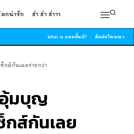
์โลกน่ารัก
ฮ่า ฮ่า ฮ่าาา
Whai is แคทดั๊มบ์?
ติดต่อโฆษณา
ซ็กส์กันเลยง่ายกว่า
ุ้มบุญ
ซ็กส์กันเลย