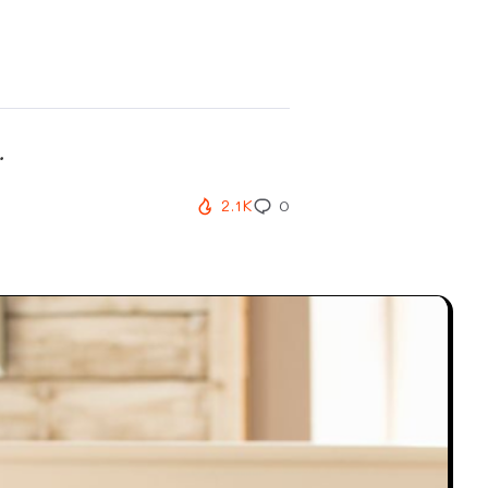
.
2.1K
0