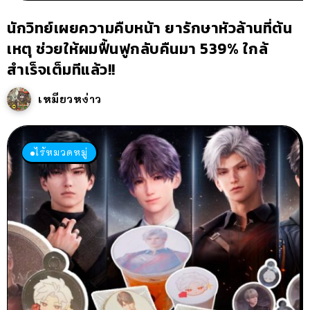
นักวิทย์เผยความคืบหน้า ยารักษาหัวล้านที่ต้น
เหตุ ช่วยให้ผมฟื้นฟูกลับคืนมา 539% ใกล้
สำเร็จเต็มทีแล้ว!!
เหมียวหง่าว
ไร้หมวดหมู่