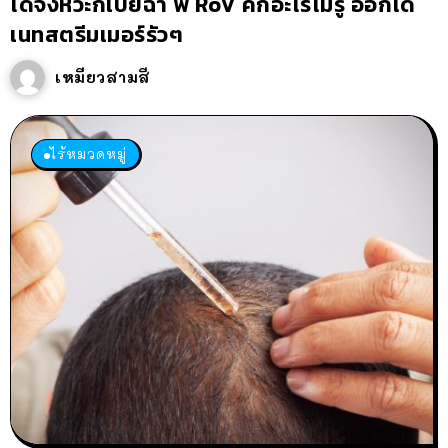
ได้จังหวะก็เปย์ฉ่ำ พี่ RoV คึกอะไรไม่รู้ ออกโด
เนทสตรีมเมอร์รัวๆ
เหมียวสามสี
ไร้หมวดหมู่