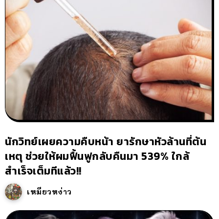
นักวิทย์เผยความคืบหน้า ยารักษาหัวล้านที่ต้น
เหตุ ช่วยให้ผมฟื้นฟูกลับคืนมา 539% ใกล้
สำเร็จเต็มทีแล้ว!!
เหมียวหง่าว