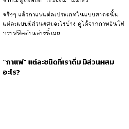
จากเมนูยอดฮิต “เอสเย็น” นั่นเอง
จริงๆ แล้วกาแฟแต่ละประเภทในแบบสากลนั้น
แต่ละแบบมีส่วนผสมอะไรบ้าง ดูได้จากภาพอินโฟ
กราฟฟิคด้านล่างนี้เลย
“กาแฟ” แต่ละชนิดที่เราดื่ม มีส่วนผสม
อะไร?