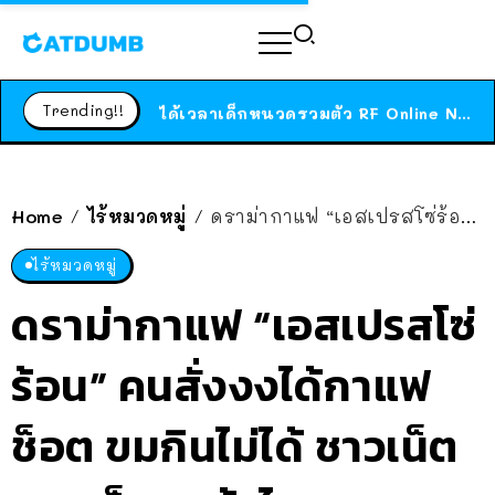
ร้านอาหารในนิวยอร์กประกาศปิดตัวลง หลังอยู่มานานกว่า 45 ปี ติดป้ายขอบคุณลูกค้าทุกคน แถมสูตรทำไวท์ซอสให้แบบจัดเต็ม
สาวญี่ปุ่นโดนแมวตัวเองกัด ไม่ได้ไปหาหมอตั้งแต่เนิ่นๆ สุดท้ายขาบวม กลายเป็นโรคเนื้อเน่า เตือนทาสแมวทั้งหลายให้ระวัง
Trending!!
ได้เวลาเด็กหนวดรวมตัว RF Online Next เปิดให้เล่นแล้ว เกม Sci-Fi MMORPG ระดับตำนาน เล่นได้ทั้งมือถือและ PC
ร้านอาหารในนิวยอร์กประกาศปิดตัวลง หลังอยู่มานานกว่า 45 ปี ติดป้ายขอบคุณลูกค้าทุกคน แถมสูตรทำไวท์ซอสให้แบบจัดเต็ม
สาวญี่ปุ่นโดนแมวตัวเองกัด ไม่ได้ไปหาหมอตั้งแต่เนิ่นๆ สุดท้ายขาบวม กลายเป็นโรคเนื้อเน่า เตือนทาสแมวทั้งหลายให้ระวัง
Home
ไร้หมวดหมู่
ดราม่ากาแฟ “เอสเปรสโซ่ร้อน” คนสั่งงงได้กาแฟช็อต ขมกินไม่ได้ ชาวเน็ตสวน ก็ถูกแล้วไง
/
/
ไร้หมวดหมู่
ดราม่ากาแฟ “เอสเปรสโซ่
ร้อน” คนสั่งงงได้กาแฟ
ช็อต ขมกินไม่ได้ ชาวเน็ต