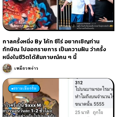
กาลครั้งหนึ่ง By โค้ก ซีโร่ อยากเชิญท่าน
ทักษิณ ไปออกรายการ เป็นความฝัน ว่าครั้ง
หนึ่งในชีวิตได้สัมภาษณ์คน ๆ นี้
เหมียวหง่าว
สยามเมืองยิ้ม