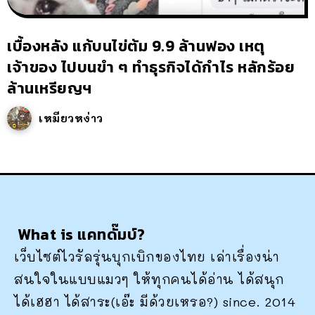
เบื้องหลัง แก้บนไข่ต้ม 9.9 ล้านฟอง เหตุ
เจ้าของ ไปบนขำ ๆ ทำธุรกิจได้กำไร หลักร้อย
ล้านเหรียญฯ
เหมียวหง่าว
What is แคทดั๊มบ์?
เว็บไซต์ไวรัลรุ่นบุกเบิกของไทย เล่าเรื่องน่า
สนใจในแบบแมวๆ ให้ทุกคนได้อ่าน ได้สนุก
ได้เฮฮา ได้สาระ(เอ๊ะ มีด้วยเหรอ?) since. 2014