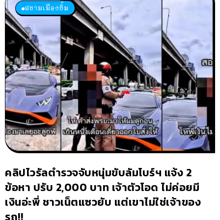
สยามเมืองยิ้ม
คลิปไวรัลตำรวจจับหนุ่มขับลัมโบร์ฯ แจ้ง 2
ข้อหา ปรับ 2,000 บาท เจ้าตัวโอด ไม่ค่อยมี
เงินอ่ะพี่ ชาวเน็ตแซวยับ แต่เขาไม่ใช่เจ้าของ
รถ!!