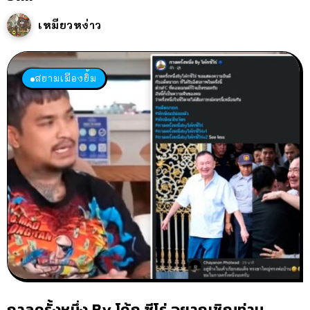
เหมียวหง่าว
สยามเมืองยิ้ม
กาลครั้งหนึ่ง By โค้ก ซีโร่ อยากเชิญท่าน