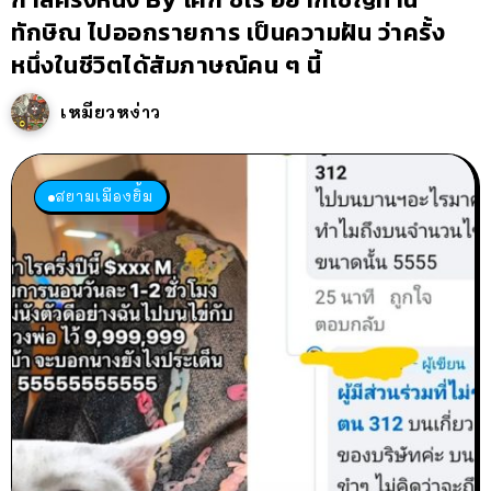
ทักษิณ ไปออกรายการ เป็นความฝัน ว่าครั้ง
หนึ่งในชีวิตได้สัมภาษณ์คน ๆ นี้
เหมียวหง่าว
สยามเมืองยิ้ม