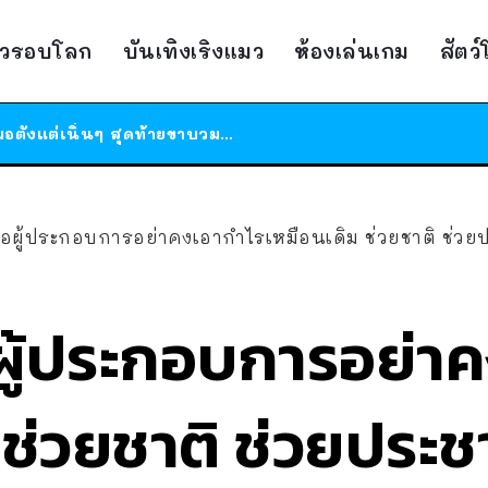
สาวญี่ปุ่นโดนแมวตัวเองกัด ไม่ได้ไปหาหมอตั้งแต่เนิ่นๆ สุดท้ายขาบวม กลายเป็นโรคเนื้อเน่า เตือนทาสแมวทั้งหลายให้ระวัง
ได้เวลาเด็กหนวดรวมตัว RF Online Next เปิดให้เล่นแล้ว เกม Sci-Fi MMORPG ระดับตำนาน เล่นได้ทั้งมือถือและ PC
าวรอบโลก
บันเทิงเริงแมว
ห้องเล่นเกม
สัตว
ร้านอาหารในนิวยอร์กประกาศปิดตัวลง หลังอยู่มานานกว่า 45 ปี ติดป้ายขอบคุณลูกค้าทุกคน แถมสูตรทำไวท์ซอสให้แบบจัดเต็ม
สาวญี่ปุ่นโดนแมวตัวเองกัด ไม่ได้ไปหาหมอตั้งแต่เนิ่นๆ สุดท้ายขาบวม กลายเป็นโรคเนื้อเน่า เตือนทาสแมวทั้งหลายให้ระวัง
ผู้ประกอบการอย่าคงเอากำไรเหมือนเดิม ช่วยชาติ ช่วย
ู้ประกอบการอย่าค
 ช่วยชาติ ช่วยประช