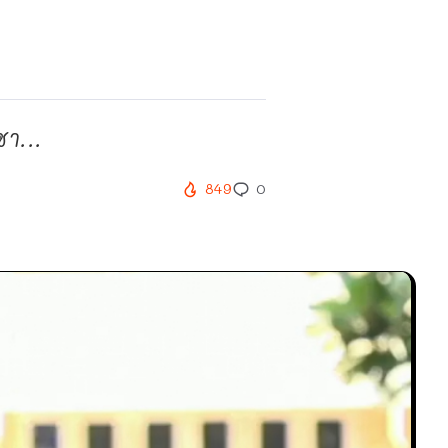
า...
849
0