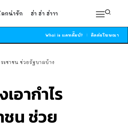
์โลกน่ารัก
ฮ่า ฮ่า ฮ่าาา
Whai is แคทดั๊มบ์?
ติดต่อโฆษณา
ประชาชน ช่วยรัฐบาลบ้าง
งเอากำไร
าชน ช่วย