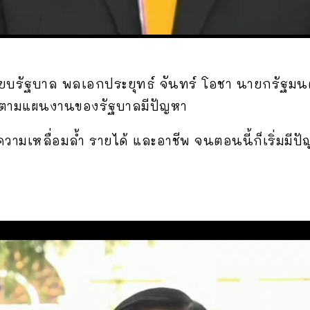
เนียบรัฐบาล พลเอกประยุทธ์ จันทร์ โอชา นายกรัฐม
รตามแผนงานของรัฐบาลมีปัญหา
ความเหลื่อมล้ำ รายได้ และอาชีพ จนตอนนี้ก็เริ่มมีปั