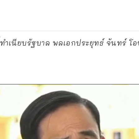
ี่ทำเนียบรัฐบาล พลเอกประยุทธ์ จันทร์ โอช