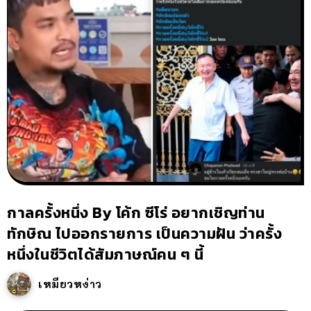
กาลครั้งหนึ่ง By โค้ก ซีโร่ อยากเชิญท่าน
ทักษิณ ไปออกรายการ เป็นความฝัน ว่าครั้ง
หนึ่งในชีวิตได้สัมภาษณ์คน ๆ นี้
เหมียวหง่าว