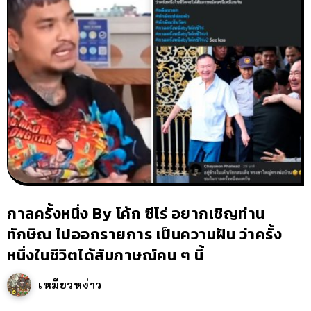
กาลครั้งหนึ่ง By โค้ก ซีโร่ อยากเชิญท่าน
ทักษิณ ไปออกรายการ เป็นความฝัน ว่าครั้ง
หนึ่งในชีวิตได้สัมภาษณ์คน ๆ นี้
เหมียวหง่าว