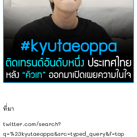
ที่มา
twitter.com/search?
q=%23kyutaeoppa&src=typed_query&f=top