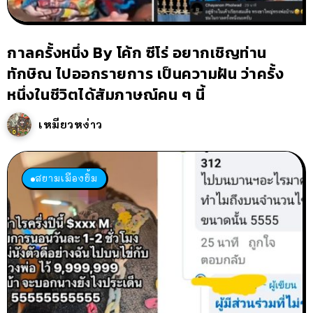
กาลครั้งหนึ่ง By โค้ก ซีโร่ อยากเชิญท่าน
ทักษิณ ไปออกรายการ เป็นความฝัน ว่าครั้ง
หนึ่งในชีวิตได้สัมภาษณ์คน ๆ นี้
เหมียวหง่าว
สยามเมืองยิ้ม