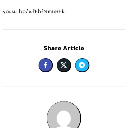
youtu.be/wfEbfNm8BFk
Share Article