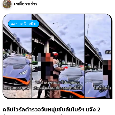
เหมียวหง่าว
สยามเมืองยิ้ม
คลิปไวรัลตำรวจจับหนุ่มขับลัมโบร์ฯ แจ้ง 2