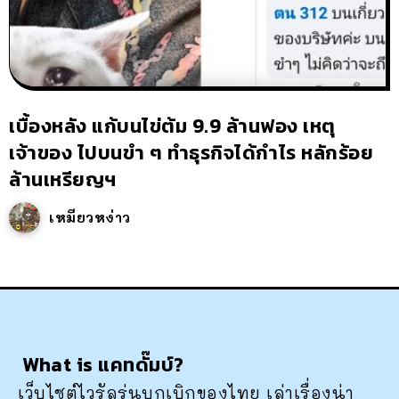
เบื้องหลัง แก้บนไข่ต้ม 9.9 ล้านฟอง เหตุ
เจ้าของ ไปบนขำ ๆ ทำธุรกิจได้กำไร หลักร้อย
ล้านเหรียญฯ
เหมียวหง่าว
What is แคทดั๊มบ์?
เว็บไซต์ไวรัลรุ่นบุกเบิกของไทย เล่าเรื่องน่า