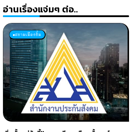
อ่านเรื่องแจ่มๆ ต่อ..
สยามเมืองยิ้ม