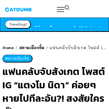
ร้านอาหารในนิวยอร์กประกาศปิดตัวลง หลังอยู่มานานกว่า 45 ปี ติดป้ายขอบคุณลูกค้าทุกคน แถมสูตรทำไวท์ซอสให้แบบจัดเต็ม
สาวญี่ปุ่นโดนแมวตัวเองกัด ไม่ได้ไปหาหมอตั้งแต่เนิ่นๆ สุดท้ายขาบวม กลายเป็นโรคเนื้อเน่า เตือนทาสแมวทั้งหลายให้ระวัง
Trending!!
ได้เวลาเด็กหนวดรวมตัว RF Online Next เปิดให้เล่นแล้ว เกม Sci-Fi MMORPG ระดับตำนาน เล่นได้ทั้งมือถือและ PC
ร้านอาหารในนิวยอร์กประกาศปิดตัวลง หลังอยู่มานานกว่า 45 ปี ติดป้ายขอบคุณลูกค้าทุกคน แถมสูตรทำไวท์ซอสให้แบบจัดเต็ม
สาวญี่ปุ่นโดนแมวตัวเองกัด ไม่ได้ไปหาหมอตั้งแต่เนิ่นๆ สุดท้ายขาบวม กลายเป็นโรคเนื้อเน่า เตือนทาสแมวทั้งหลายให้ระวัง
Home
สยามเมืองยิ้ม
แฟนคลับจับสังเกต โพสต์ IG “แตงโม นิดา” ค่อยๆ หายไปทีละอัน?! สงสัยใครเป็นคนลบ?
/
/
สยามเมืองยิ้ม
แฟนคลับจับสังเกต โพสต์
IG “แตงโม นิดา” ค่อยๆ
หายไปทีละอัน?! สงสัยใคร