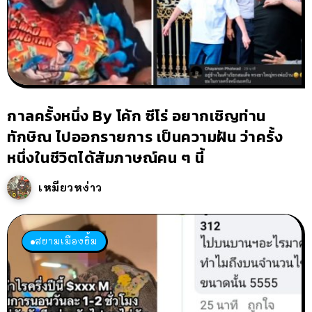
กาลครั้งหนึ่ง By โค้ก ซีโร่ อยากเชิญท่าน
ทักษิณ ไปออกรายการ เป็นความฝัน ว่าครั้ง
หนึ่งในชีวิตได้สัมภาษณ์คน ๆ นี้
เหมียวหง่าว
สยามเมืองยิ้ม