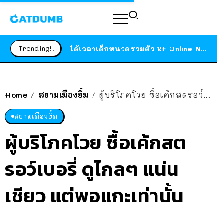
ร้านอาหารในนิวยอร์กประกาศปิดตัวลง หลังอยู่มานานกว่า 45 ปี ติดป้ายขอบคุณลูกค้าทุกคน แถมสูตรทำไวท์ซอสให้แบบจัดเต็ม
สาวญี่ปุ่นโดนแมวตัวเองกัด ไม่ได้ไปหาหมอตั้งแต่เนิ่นๆ สุดท้ายขาบวม กลายเป็นโรคเนื้อเน่า เตือนทาสแมวทั้งหลายให้ระวัง
Trending!!
ได้เวลาเด็กหนวดรวมตัว RF Online Next เปิดให้เล่นแล้ว เกม Sci-Fi MMORPG ระดับตำนาน เล่นได้ทั้งมือถือและ PC
ร้านอาหารในนิวยอร์กประกาศปิดตัวลง หลังอยู่มานานกว่า 45 ปี ติดป้ายขอบคุณลูกค้าทุกคน แถมสูตรทำไวท์ซอสให้แบบจัดเต็ม
สาวญี่ปุ่นโดนแมวตัวเองกัด ไม่ได้ไปหาหมอตั้งแต่เนิ่นๆ สุดท้ายขาบวม กลายเป็นโรคเนื้อเน่า เตือนทาสแมวทั้งหลายให้ระวัง
Home
สยามเมืองยิ้ม
ผู้บริโภคโวย ซื้อเค้กสตรอว์เบอรี่ ดูไกลๆ แน่นเชียว แต่พอแกะเท่านั้นแหละ จกตาแรงมาก
/
/
สยามเมืองยิ้ม
ผู้บริโภคโวย ซื้อเค้กสต
รอว์เบอรี่ ดูไกลๆ แน่น
เชียว แต่พอแกะเท่านั้น