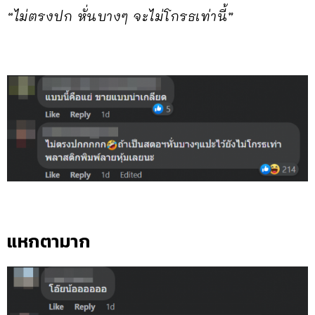
“ไม่ตรงปก หั่นบางๆ จะไม่โกรธเท่านี้”
แหกตามาก