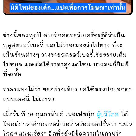
ช่วงนี้ของทุกปี สายรักสตรอว์เบอรี่จะรู้ดีว่าเป็น
ฤดูสตรอว์เบอรี่ และไม่ว่าจะมองว่าไปทาง ก็จะ
เห็นร้านต่างๆ วางขายสตรอว์เบอรี่เรียงรายเต็ม
ไปหมด และต่อให้ราคาสูงแค่ไหน บางคนก็ยินดี
ที่จะซื้อ
ราคาแพงไม่ว่า ขออย่างเดียว ขอให้ตรงปก! จกตา
แบบเคสนี้ ไม่เอานะ
เมื่อวันที 16 กุมภาพันธ์ เพจเฟซบุ๊ก
ผู้บริโภค
ได้
โพสต์ภาพเค้กสตรอว์เบอรี่ พร้อมแคปชั่นว่า
“มอง
ไกลๆ แน่นเชียว”
อีกทั้งยังมีข้อความในภาพว่า