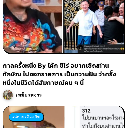
กาลครั้งหนึ่ง By โค้ก ซีโร่ อยากเชิญท่าน
ทักษิณ ไปออกรายการ เป็นความฝัน ว่าครั้ง
หนึ่งในชีวิตได้สัมภาษณ์คน ๆ นี้
เหมียวหง่าว
สยามเมืองยิ้ม