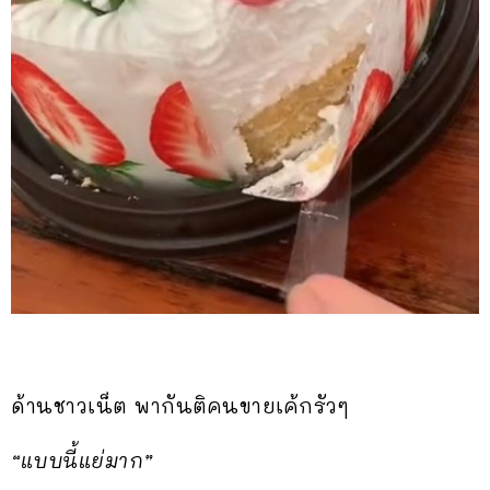
ด้านชาวเน็ต พากันติคนขายเค้กรัวๆ
“แบบนี้แย่มาก”