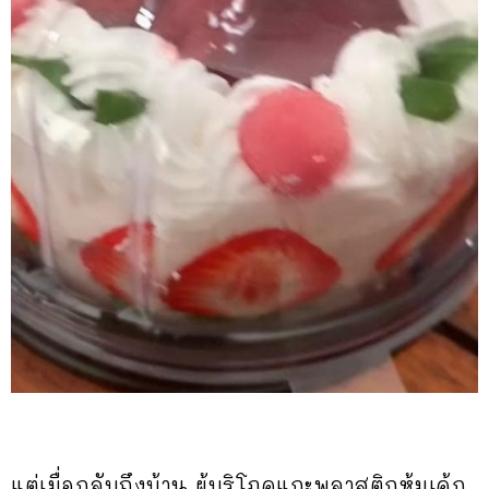
แต่เมื่อกลับถึงบ้าน ผู้บริโภคแกะพลาสติกหุ้มเค้ก