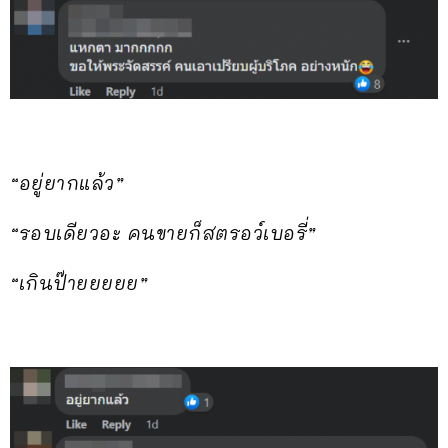
“อยู่ยากแล้ว”
“รอบเดียวอะ คนขายก็สตรอว์เบอรี่”
“เกินป๊ายยยยย”