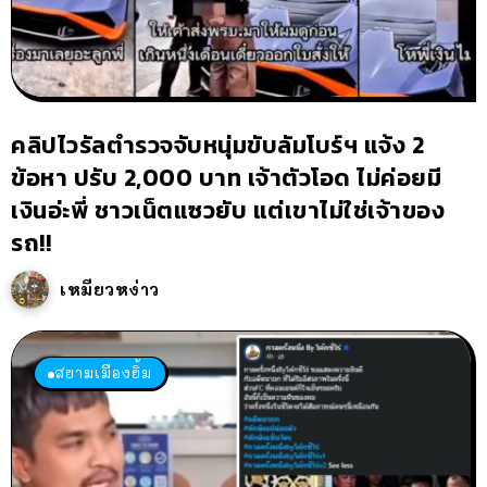
คลิปไวรัลตำรวจจับหนุ่มขับลัมโบร์ฯ แจ้ง 2
ข้อหา ปรับ 2,000 บาท เจ้าตัวโอด ไม่ค่อยมี
เงินอ่ะพี่ ชาวเน็ตแซวยับ แต่เขาไม่ใช่เจ้าของ
รถ!!
เหมียวหง่าว
สยามเมืองยิ้ม