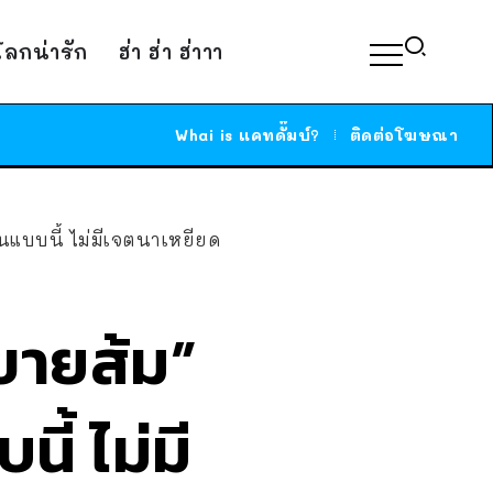
์โลกน่ารัก
ฮ่า ฮ่า ฮ่าาา
Whai is แคทดั๊มบ์?
ติดต่อโฆษณา
นแบบนี้ ไม่มีเจตนาเหยียด
าขายส้ม”
ี้ ไม่มี