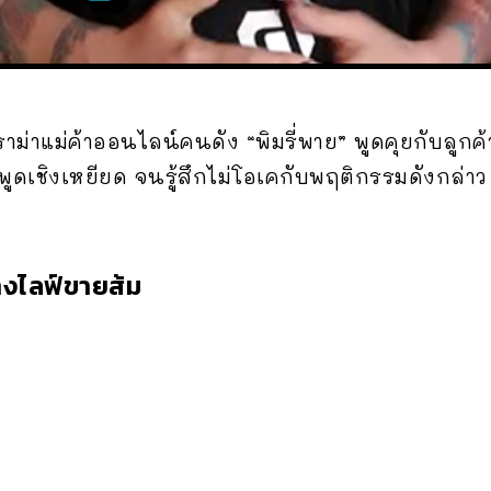
สดราม่าแม่ค้าออนไลน์คนดัง “พิมรี่พาย” พูดคุยกับลูก
พูดเชิงเหยียด จนรู้สึกไม่โอเคกับพฤติกรรมดังกล่าว
่างไลฟ์ขายส้ม