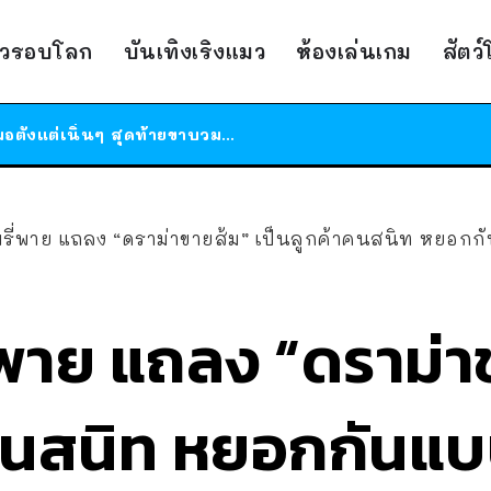
ร้านอาหารในนิวยอร์กประกาศปิดตัวลง หลังอยู่มานานกว่า 45 ปี ติดป้ายขอบคุณลูกค้าทุกคน แถมสูตรทำไวท์ซอสให้แบบจัดเต็ม
าวรอบโลก
บันเทิงเริงแมว
ห้องเล่นเกม
สัตว
สาวญี่ปุ่นโดนแมวตัวเองกัด ไม่ได้ไปหาหมอตั้งแต่เนิ่นๆ สุดท้ายขาบวม กลายเป็นโรคเนื้อเน่า เตือนทาสแมวทั้งหลายให้ระวัง
ได้เวลาเด็กหนวดรวมตัว RF Online Next เปิดให้เล่นแล้ว เกม Sci-Fi MMORPG ระดับตำนาน เล่นได้ทั้งมือถือและ PC
ร้านอาหารในนิวยอร์กประกาศปิดตัวลง หลังอยู่มานานกว่า 45 ปี ติดป้ายขอบคุณลูกค้าทุกคน แถมสูตรทำไวท์ซอสให้แบบจัดเต็ม
สาวญี่ปุ่นโดนแมวตัวเองกัด ไม่ได้ไปหาหมอตั้งแต่เนิ่นๆ สุดท้ายขาบวม กลายเป็นโรคเนื้อเน่า เตือนทาสแมวทั้งหลายให้ระวัง
ิมรี่พาย แถลง “ดราม่าขายส้ม” เป็นลูกค้าคนสนิท หยอกกั
รี่พาย แถลง “ดราม่
คนสนิท หยอกกันแบบน