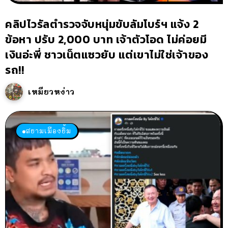
คลิปไวรัลตำรวจจับหนุ่มขับลัมโบร์ฯ แจ้ง 2
ข้อหา ปรับ 2,000 บาท เจ้าตัวโอด ไม่ค่อยมี
เงินอ่ะพี่ ชาวเน็ตแซวยับ แต่เขาไม่ใช่เจ้าของ
รถ!!
เหมียวหง่าว
สยามเมืองยิ้ม