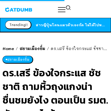
ร้านอาหารในนิวยอร์กประกาศปิดตัวลง หลังอยู่มานานกว่า 45 ปี ติดป้ายขอบคุณลูกค้าทุกคน แถมสูตรทำไวท์ซอสให้แบบจัดเต็ม
Trending!!
สาวญี่ปุ่นโดนแมวตัวเองกัด ไม่ได้ไปหาหมอตั้งแต่เนิ่นๆ สุดท้ายขาบวม กลายเป็นโรคเนื้อเน่า เตือนทาสแมวทั้งหลายให้ระวัง
ได้เวลาเด็กหนวดรวมตัว RF Online Next เปิดให้เล่นแล้ว เกม Sci-Fi MMORPG ระดับตำนาน เล่นได้ทั้งมือถือและ PC
ร้านอาหารในนิวยอร์กประกาศปิดตัวลง หลังอยู่มานานกว่า 45 ปี ติดป้ายขอบคุณลูกค้าทุกคน แถมสูตรทำไวท์ซอสให้แบบจัดเต็ม
Home
สยามเมืองยิ้ม
ดร.เสรี ข้องใจกระแส ชัชชาติ ถามหิ้วถุงแกงน่าชื่นชมยังไง ตอนเป็น รมต. พัฒนาอะไรบ้าง?
/
/
สาวญี่ปุ่นโดนแมวตัวเองกัด ไม่ได้ไปหาหมอตั้งแต่เนิ่นๆ สุดท้ายขาบวม กลายเป็นโรคเนื้อเน่า เตือนทาสแมวทั้งหลายให้ระวัง
สยามเมืองยิ้ม
ดร.เสรี ข้องใจกระแส ชัช
ชาติ ถามหิ้วถุงแกงน่า
ชื่นชมยังไง ตอนเป็น รมต.