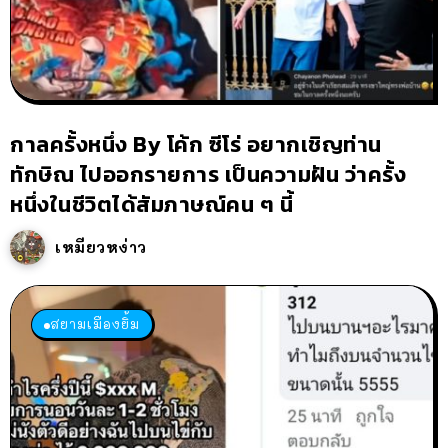
กาลครั้งหนึ่ง By โค้ก ซีโร่ อยากเชิญท่าน
ทักษิณ ไปออกรายการ เป็นความฝัน ว่าครั้ง
หนึ่งในชีวิตได้สัมภาษณ์คน ๆ นี้
เหมียวหง่าว
สยามเมืองยิ้ม