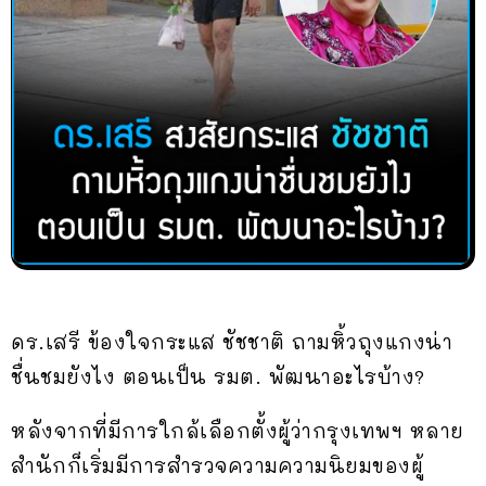
ดร.เสรี ข้องใจกระแส ชัชชาติ ถามหิ้วถุงแกงน่า
ชื่นชมยังไง ตอนเป็น รมต. พัฒนาอะไรบ้าง?
หลังจากที่มีการใกล้เลือกตั้งผู้ว่ากรุงเทพฯ หลาย
สำนักก็เริ่มมีการสำรวจความความนิยมของผู้