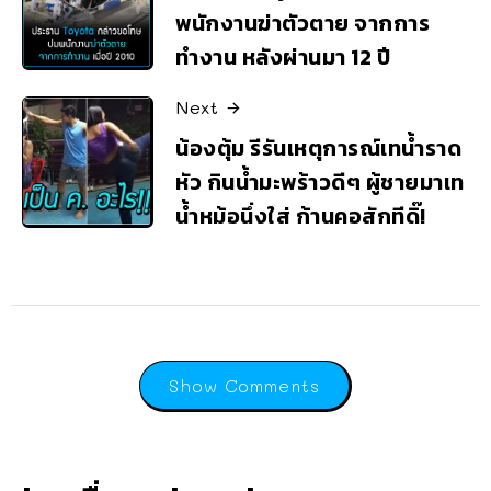
พนักงานฆ่าตัวตาย จากการ
ทำงาน หลังผ่านมา 12 ปี
Next
น้องตุ้ม รีรันเหตุการณ์เทน้ำราด
หัว กินน้ำมะพร้าวดีๆ ผู้ชายมาเท
น้ำหม้อนึ่งใส่ ก้านคอสักทีดิ๊!
Show Comments