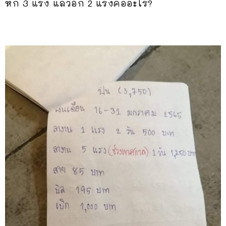
หัก 3 แรง แล้วอีก 2 แรงคืออะไร?