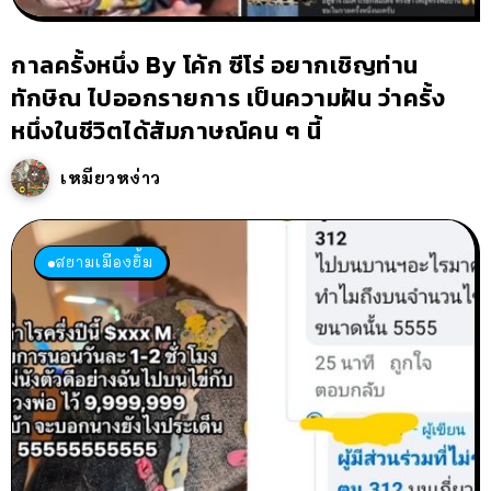
กาลครั้งหนึ่ง By โค้ก ซีโร่ อยากเชิญท่าน
ทักษิณ ไปออกรายการ เป็นความฝัน ว่าครั้ง
หนึ่งในชีวิตได้สัมภาษณ์คน ๆ นี้
เหมียวหง่าว
สยามเมืองยิ้ม