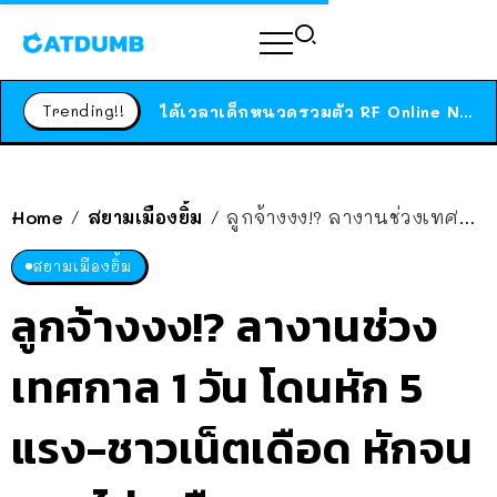
ร้านอาหารในนิวยอร์กประกาศปิดตัวลง หลังอยู่มานานกว่า 45 ปี ติดป้ายขอบคุณลูกค้าทุกคน แถมสูตรทำไวท์ซอสให้แบบจัดเต็ม
สาวญี่ปุ่นโดนแมวตัวเองกัด ไม่ได้ไปหาหมอตั้งแต่เนิ่นๆ สุดท้ายขาบวม กลายเป็นโรคเนื้อเน่า เตือนทาสแมวทั้งหลายให้ระวัง
Trending!!
ได้เวลาเด็กหนวดรวมตัว RF Online Next เปิดให้เล่นแล้ว เกม Sci-Fi MMORPG ระดับตำนาน เล่นได้ทั้งมือถือและ PC
ร้านอาหารในนิวยอร์กประกาศปิดตัวลง หลังอยู่มานานกว่า 45 ปี ติดป้ายขอบคุณลูกค้าทุกคน แถมสูตรทำไวท์ซอสให้แบบจัดเต็ม
สาวญี่ปุ่นโดนแมวตัวเองกัด ไม่ได้ไปหาหมอตั้งแต่เนิ่นๆ สุดท้ายขาบวม กลายเป็นโรคเนื้อเน่า เตือนทาสแมวทั้งหลายให้ระวัง
Home
สยามเมืองยิ้ม
ลูกจ้างงง!? ลางานช่วงเทศกาล 1 วัน โดนหัก 5 แรง-ชาวเน็ตเดือด หักจนแทบไม่เหลือ
/
/
สยามเมืองยิ้ม
ลูกจ้างงง!? ลางานช่วง
เทศกาล 1 วัน โดนหัก 5
แรง-ชาวเน็ตเดือด หักจน