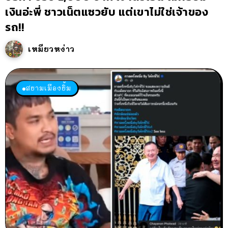
เงินอ่ะพี่ ชาวเน็ตแซวยับ แต่เขาไม่ใช่เจ้าของ
รถ!!
เหมียวหง่าว
สยามเมืองยิ้ม