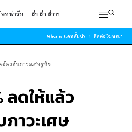
์โลกน่ารัก
ฮ่า ฮ่า ฮ่าาา
Whai is แคทดั๊มบ์?
ติดต่อโฆษณา
อดคล้องกับภาวะเศษฐกิจ
% ลดให้แล้ว
กับภาวะเศษ