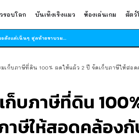
ร้านอาหารในนิวยอร์กประกาศปิดตัวลง หลังอยู่มานานกว่า 45 ปี ติดป้ายขอบคุณลูกค้าทุกคน แถมสูตรทำไวท์ซอสให้แบบจัดเต็ม
าวรอบโลก
บันเทิงเริงแมว
ห้องเล่นเกม
สัตว
สาวญี่ปุ่นโดนแมวตัวเองกัด ไม่ได้ไปหาหมอตั้งแต่เนิ่นๆ สุดท้ายขาบวม กลายเป็นโรคเนื้อเน่า เตือนทาสแมวทั้งหลายให้ระวัง
ได้เวลาเด็กหนวดรวมตัว RF Online Next เปิดให้เล่นแล้ว เกม Sci-Fi MMORPG ระดับตำนาน เล่นได้ทั้งมือถือและ PC
ร้านอาหารในนิวยอร์กประกาศปิดตัวลง หลังอยู่มานานกว่า 45 ปี ติดป้ายขอบคุณลูกค้าทุกคน แถมสูตรทำไวท์ซอสให้แบบจัดเต็ม
สาวญี่ปุ่นโดนแมวตัวเองกัด ไม่ได้ไปหาหมอตั้งแต่เนิ่นๆ สุดท้ายขาบวม กลายเป็นโรคเนื้อเน่า เตือนทาสแมวทั้งหลายให้ระวัง
ยมเก็บภาษีที่ดิน 100% ลดให้แล้ว 2 ปี จัดเก็บภาษีให้ส
เก็บภาษีที่ดิน 100
็บภาษีให้สอดคล้อง