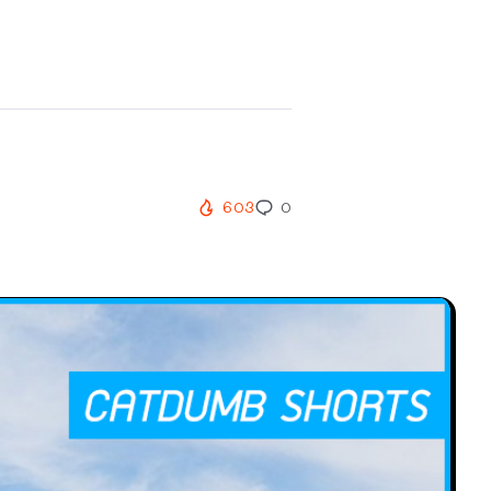
603
0