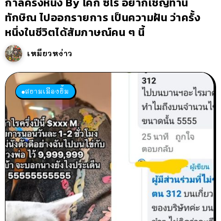
กาลครั้งหนึ่ง By โค้ก ซีโร่ อยากเชิญท่าน
ทักษิณ ไปออกรายการ เป็นความฝัน ว่าครั้ง
หนึ่งในชีวิตได้สัมภาษณ์คน ๆ นี้
เหมียวหง่าว
สยามเมืองยิ้ม