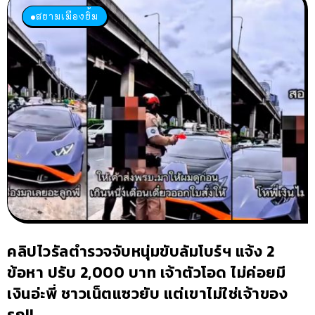
สยามเมืองยิ้ม
คลิปไวรัลตำรวจจับหนุ่มขับลัมโบร์ฯ แจ้ง 2
ข้อหา ปรับ 2,000 บาท เจ้าตัวโอด ไม่ค่อยมี
เงินอ่ะพี่ ชาวเน็ตแซวยับ แต่เขาไม่ใช่เจ้าของ
รถ!!