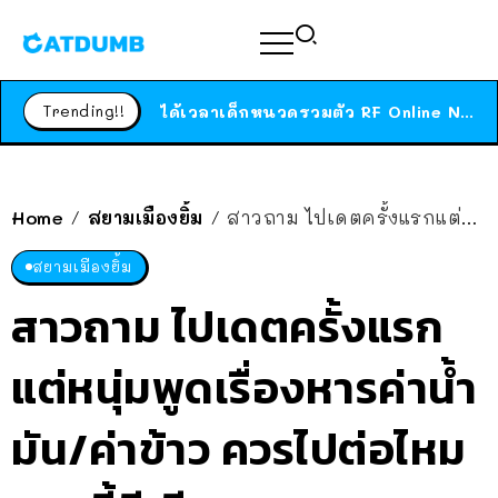
ร้านอาหารในนิวยอร์กประกาศปิดตัวลง หลังอยู่มานานกว่า 45 ปี ติดป้ายขอบคุณลูกค้าทุกคน แถมสูตรทำไวท์ซอสให้แบบจัดเต็ม
สาวญี่ปุ่นโดนแมวตัวเองกัด ไม่ได้ไปหาหมอตั้งแต่เนิ่นๆ สุดท้ายขาบวม กลายเป็นโรคเนื้อเน่า เตือนทาสแมวทั้งหลายให้ระวัง
Trending!!
ได้เวลาเด็กหนวดรวมตัว RF Online Next เปิดให้เล่นแล้ว เกม Sci-Fi MMORPG ระดับตำนาน เล่นได้ทั้งมือถือและ PC
ร้านอาหารในนิวยอร์กประกาศปิดตัวลง หลังอยู่มานานกว่า 45 ปี ติดป้ายขอบคุณลูกค้าทุกคน แถมสูตรทำไวท์ซอสให้แบบจัดเต็ม
สาวญี่ปุ่นโดนแมวตัวเองกัด ไม่ได้ไปหาหมอตั้งแต่เนิ่นๆ สุดท้ายขาบวม กลายเป็นโรคเนื้อเน่า เตือนทาสแมวทั้งหลายให้ระวัง
Home
สยามเมืองยิ้ม
สาวถาม ไปเดตครั้งแรกแต่หนุ่มพูดเรื่องหารค่าน้ำมัน/ค่าข้าว ควรไปต่อไหม งานนี้มีเสียงแตก
/
/
สยามเมืองยิ้ม
สาวถาม ไปเดตครั้งแรก
แต่หนุ่มพูดเรื่องหารค่าน้ำ
มัน/ค่าข้าว ควรไปต่อไหม