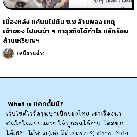
เบื้องหลัง แก้บนไข่ต้ม 9.9 ล้านฟอง เหตุ
เจ้าของ ไปบนขำ ๆ ทำธุรกิจได้กำไร หลักร้อย
ล้านเหรียญฯ
เหมียวหง่าว
What is แคทดั๊มบ์?
เว็บไซต์ไวรัลรุ่นบุกเบิกของไทย เล่าเรื่องน่า
สนใจในแบบแมวๆ ให้ทุกคนได้อ่าน ได้สนุก
ได้เฮฮา ได้สาระ(เอ๊ะ มีด้วยเหรอ?) since. 2014