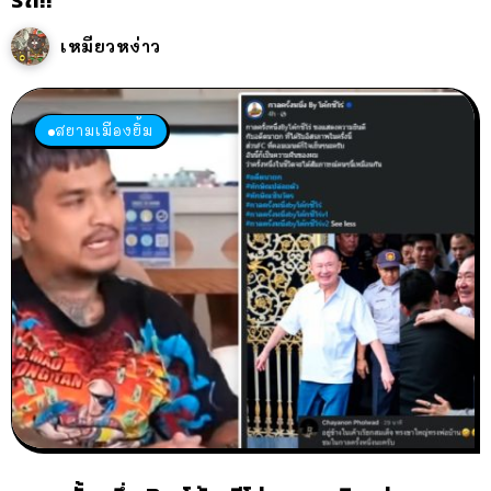
เหมียวหง่าว
สยามเมืองยิ้ม