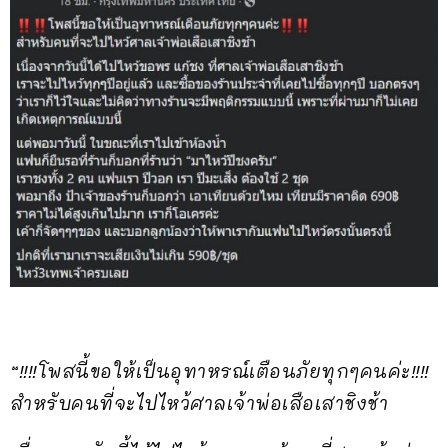
“‼️‼️โพสนี้ขอให้เป็นอุทาหรณ์เตือนภัยทุกๆคนค่ะ‼️‼️
สำหรับคนที่จะไปไหว้ศาลเจ้าพ่อเสือเสาชิงช้า