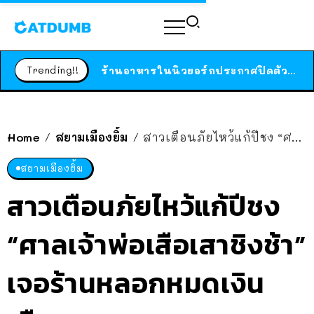
สาวญี่ปุ่นโดนแมวตัวเองกัด ไม่ได้ไปหาหมอตั้งแต่เนิ่นๆ สุดท้ายขาบวม กลายเป็นโรคเนื้อเน่า เตือนทาสแมวทั้งหลายให้ระวัง
ได้เวลาเด็กหนวดรวมตัว RF Online Next เปิดให้เล่นแล้ว เกม Sci-Fi MMORPG ระดับตำนาน เล่นได้ทั้งมือถือและ PC
ร้านอาหารในนิวยอร์กประกาศปิดตัวลง หลังอยู่มานานกว่า 45 ปี ติดป้ายขอบคุณลูกค้าทุกคน แถมสูตรทำไวท์ซอสให้แบบจัดเต็ม
Trending!!
สาวญี่ปุ่นโดนแมวตัวเองกัด ไม่ได้ไปหาหมอตั้งแต่เนิ่นๆ สุดท้ายขาบวม กลายเป็นโรคเนื้อเน่า เตือนทาสแมวทั้งหลายให้ระวัง
Home
สยามเมืองยิ้ม
สาวเตือนภัยไหว้แก้ปีชง “ศาลเจ้าพ่อเสือเสาชิงช้า” เจอร้านหลอกหมดเงินเกือบ 7,000 บาท
/
/
สยามเมืองยิ้ม
สาวเตือนภัยไหว้แก้ปีชง
“ศาลเจ้าพ่อเสือเสาชิงช้า”
เจอร้านหลอกหมดเงิน