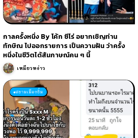
กาลครั้งหนึ่ง By โค้ก ซีโร่ อยากเชิญท่าน
ทักษิณ ไปออกรายการ เป็นความฝัน ว่าครั้ง
หนึ่งในชีวิตได้สัมภาษณ์คน ๆ นี้
เหมียวหง่าว
สยามเมืองยิ้ม