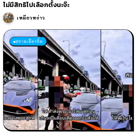
ไม่มีสิทธิไปเลือกตั้งนะจ๊ะ
เหมียวหง่าว
สยามเมืองยิ้ม