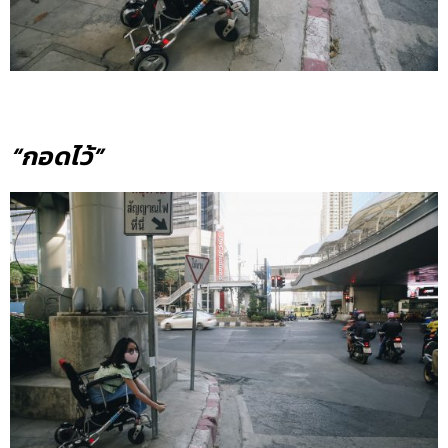
“กอดไว้”