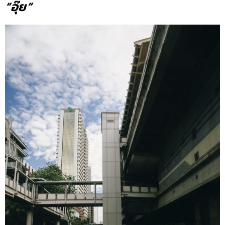
“อุ๊ย”