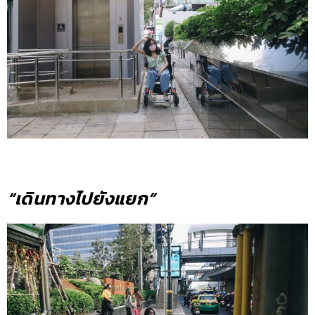
“เดินทางไปยังแยก”