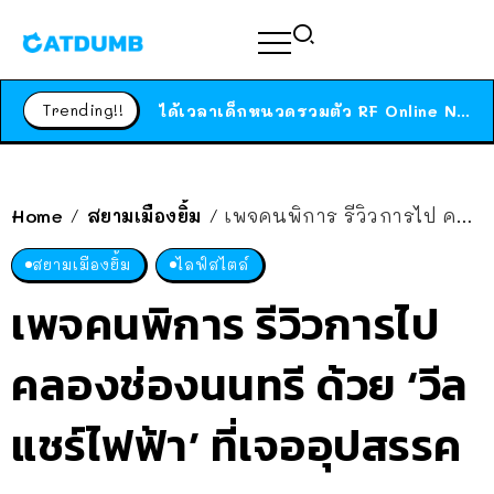
ร้านอาหารในนิวยอร์กประกาศปิดตัวลง หลังอยู่มานานกว่า 45 ปี ติดป้ายขอบคุณลูกค้าทุกคน แถมสูตรทำไวท์ซอสให้แบบจัดเต็ม
สาวญี่ปุ่นโดนแมวตัวเองกัด ไม่ได้ไปหาหมอตั้งแต่เนิ่นๆ สุดท้ายขาบวม กลายเป็นโรคเนื้อเน่า เตือนทาสแมวทั้งหลายให้ระวัง
Trending!!
ได้เวลาเด็กหนวดรวมตัว RF Online Next เปิดให้เล่นแล้ว เกม Sci-Fi MMORPG ระดับตำนาน เล่นได้ทั้งมือถือและ PC
ร้านอาหารในนิวยอร์กประกาศปิดตัวลง หลังอยู่มานานกว่า 45 ปี ติดป้ายขอบคุณลูกค้าทุกคน แถมสูตรทำไวท์ซอสให้แบบจัดเต็ม
สาวญี่ปุ่นโดนแมวตัวเองกัด ไม่ได้ไปหาหมอตั้งแต่เนิ่นๆ สุดท้ายขาบวม กลายเป็นโรคเนื้อเน่า เตือนทาสแมวทั้งหลายให้ระวัง
Home
สยามเมืองยิ้ม
เพจคนพิการ รีวิวการไป คลองช่องนนทรี ด้วย ‘วีลแชร์ไฟฟ้า’ ที่เจออุปสรรคมากมาย
/
/
สยามเมืองยิ้ม
ไลฟ์สไตล์
เพจคนพิการ รีวิวการไป
คลองช่องนนทรี ด้วย ‘วีล
แชร์ไฟฟ้า’ ที่เจออุปสรรค