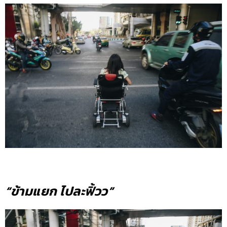
“ข้ามแยก ไปละฟิ้วว”