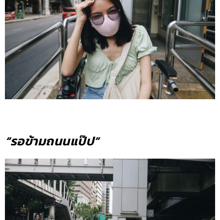
“รอข้ามถนนแป๊ป”