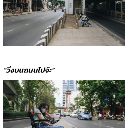
“วิ่งบนถนนไปจ้ะ”