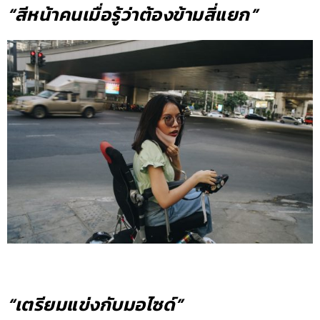
“สีหน้าคนเมื่อรู้ว่าต้องข้ามสี่แยก”
“เตรียมแข่งกับมอไซด์”