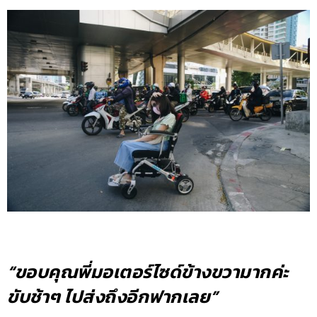
“ขอบคุณพี่มอเตอร์ไซด์ข้างขวามากค่ะ
ขับช้าๆ ไปส่งถึงอีกฟากเลย”