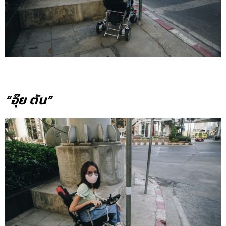
“อุ๊ย ตัน”