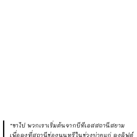
“ขาไป พวกเราเริ่มต้นจากบีทีเอสสถานีสยาม
เพื่อลงที่สถานีช่องนนทรีในช่วงบ่ายแก่ ลงลิฟต์