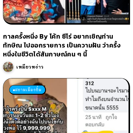
กาลครั้งหนึ่ง By โค้ก ซีโร่ อยากเชิญท่าน
ทักษิณ ไปออกรายการ เป็นความฝัน ว่าครั้ง
หนึ่งในชีวิตได้สัมภาษณ์คน ๆ นี้
เหมียวหง่าว
สยามเมืองยิ้ม