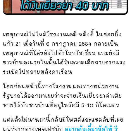
เหตุการณ์ไฟไหม้โรงงานเคมี หมิงตี้ ในซอยกิ่ง
แก้ว 21 เมื่อวันที่ 6 กรกฎาคม 2564 กลายเป็น
เหตุการณ์ที่โด่งดังไปทั่วโลกโซเชียล แถมยังมี
ชาวบ้านละแวกในนั้นได้รับความเสียหายจากแรง
ระเบิดไปหลายหลังคาเรือน
โดยก่อนหน้านี้ทางโรงงานและทางหน่วยงาน
รัฐบาลได้ออกมาเผยว่าจะจ่ายเงินเยียวยาค่าเสีย
หายให้กับชาวบ้านที่อยู่ในรัศมี 5-10 กิโลเมตร
แต่แล้วไม่นานมานี้กลับมีโพสต์และแชตลับที่เผย
แพร่จากทางเพจเฟซบุ๊ก
อยากดังเดี๋ยวจัดให้ รี