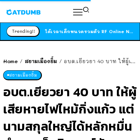
ร้านอาหารในนิวยอร์กประกาศปิดตัวลง หลังอยู่มานานกว่า 45 ปี ติดป้ายขอบคุณลูกค้าทุกคน แถมสูตรทำไวท์ซอสให้แบบจัดเต็ม
สาวญี่ปุ่นโดนแมวตัวเองกัด ไม่ได้ไปหาหมอตั้งแต่เนิ่นๆ สุดท้ายขาบวม กลายเป็นโรคเนื้อเน่า เตือนทาสแมวทั้งหลายให้ระวัง
Trending!!
ได้เวลาเด็กหนวดรวมตัว RF Online Next เปิดให้เล่นแล้ว เกม Sci-Fi MMORPG ระดับตำนาน เล่นได้ทั้งมือถือและ PC
ร้านอาหารในนิวยอร์กประกาศปิดตัวลง หลังอยู่มานานกว่า 45 ปี ติดป้ายขอบคุณลูกค้าทุกคน แถมสูตรทำไวท์ซอสให้แบบจัดเต็ม
สาวญี่ปุ่นโดนแมวตัวเองกัด ไม่ได้ไปหาหมอตั้งแต่เนิ่นๆ สุดท้ายขาบวม กลายเป็นโรคเนื้อเน่า เตือนทาสแมวทั้งหลายให้ระวัง
Home
สยามเมืองยิ้ม
อบต.เยียวยา 40 บาท ให้ผู้เสียหายไฟไหม้กิ่งแก้ว แต่นามสกุลใหญ่ได้หลักหมื่น ทำชาวเน็ตวิจารณ์ยับ
/
/
สยามเมืองยิ้ม
อบต.เยียวยา 40 บาท ให้ผู้
เสียหายไฟไหม้กิ่งแก้ว แต่
นามสกุลใหญ่ได้หลักหมื่น