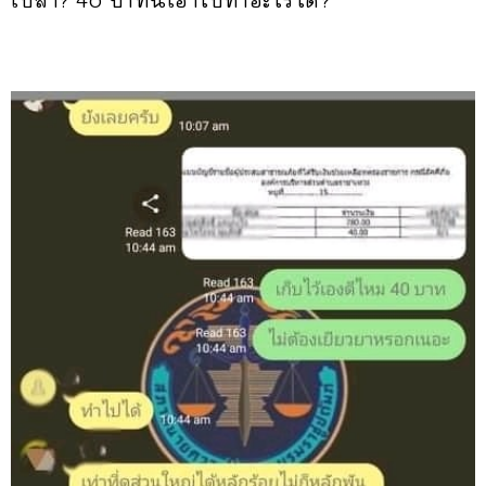
เปล่า? 40 บาทนี้เอาไปทำอะไรได้?