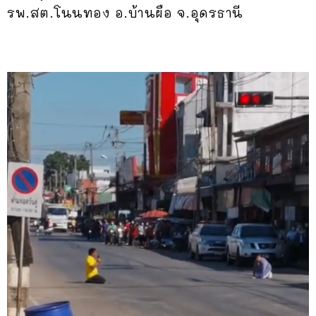
รพ.สต.โนนทอง อ.บ้านผือ จ.อุดรธานี