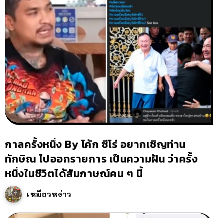
กาลครั้งหนึ่ง By โค้ก ซีโร่ อยากเชิญท่าน
ทักษิณ ไปออกรายการ เป็นความฝัน ว่าครั้ง
หนึ่งในชีวิตได้สัมภาษณ์คน ๆ นี้
เหมียวหง่าว