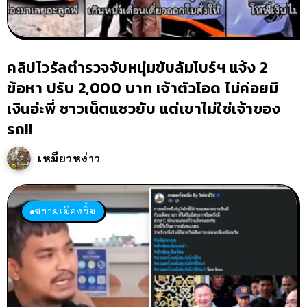
คลิปไวรัลตำรวจจับหนุ่มขับลัมโบร์ฯ แจ้ง 2
ข้อหา ปรับ 2,000 บาท เจ้าตัวโอด ไม่ค่อยมี
เงินอ่ะพี่ ชาวเน็ตแซวยับ แต่เขาไม่ใช่เจ้าของ
รถ!!
เหมียวหง่าว
สยามเมืองยิ้ม