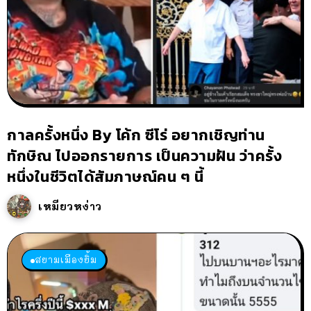
กาลครั้งหนึ่ง By โค้ก ซีโร่ อยากเชิญท่าน
ทักษิณ ไปออกรายการ เป็นความฝัน ว่าครั้ง
หนึ่งในชีวิตได้สัมภาษณ์คน ๆ นี้
เหมียวหง่าว
สยามเมืองยิ้ม