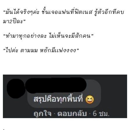
“มันได้จริงๆค่ะ ชั้นเจอแฟนที่ฟิตเนส รู้ตัวอีกทีคบ
มา2ปีละ”
“ทำมาทุกอย่างละ ไม่เห็นจะมีสักคน”
“ไปค่ะ ตามมม หยักมีเเฟงงงง”
.