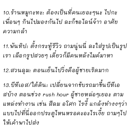
10.ร้านหมูกะทะ: ต้องเป็นที่คนเยอะๆนะ ไปกะ
เพื่อนๆ กินไปมองกันไป ละก็ขอไลน์จ้าา อาศัย
ความกล้า
11.พันทิป: ตั้งกระทู้รีวิว ถามนู่นนี่ ละใส่รูปเป็นรูป
เรา เลือกรูปสวยๆ เดี๋ยวก็มีคนหลังไมค์มาหา
12.สวนลุม: ตอนเย็นไปวิ่งคือผู้ชายเริดมาก
13.บีทีเอส/ใต้ดิน: เปลี่ยนจากขับรถมาขึ้นบีทีเอ
สบ้าง ตอนช่วง rush hour ผู้ชายหล่อๆเยอะ ตาม
แหล่งทำงาน เช่น สีลม อโศก ไรงี้ แกล้งทำงงๆว่า
แบบไปที่นี่ออกประตูไหนหรอคะอะไรเงี้ย ถามๆไป
ให้เค้าพาไปส่ง