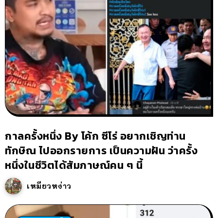
กาลครั้งหนึ่ง By โค้ก ซีโร่ อยากเชิญท่าน
ทักษิณ ไปออกรายการ เป็นความฝัน ว่าครั้ง
หนึ่งในชีวิตได้สัมภาษณ์คน ๆ นี้
เหมียวหง่าว