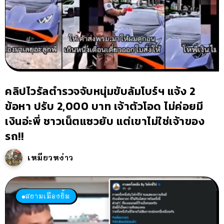
คลิปไวรัลตำรวจจับหนุ่มขับลัมโบร์ฯ แจ้ง 2
ข้อหา ปรับ 2,000 บาท เจ้าตัวโอด ไม่ค่อยมี
เงินอ่ะพี่ ชาวเน็ตแซวยับ แต่เขาไม่ใช่เจ้าของ
รถ!!
เหมียวหง่าว
สยามเมืองยิ้ม