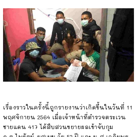
เรื่องราวในครั้งนี้ถูกรายงานว่าเกิดขึ้นในวันที่ 11
พฤศจิกายน 2564 เมื่อเจ้าหน้าที่ตำรวจตระเวน
ชายแดน 417 ได้สืบสวนขยายผลเข้าจับกุม
ด.ต.ไพรัตน์ ยศเมฆ วัย 52 ปี และ น.ส.เฉลิมพร