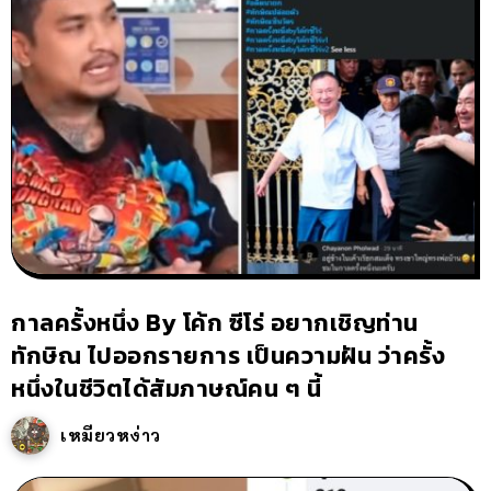
กาลครั้งหนึ่ง By โค้ก ซีโร่ อยากเชิญท่าน
ทักษิณ ไปออกรายการ เป็นความฝัน ว่าครั้ง
หนึ่งในชีวิตได้สัมภาษณ์คน ๆ นี้
เหมียวหง่าว