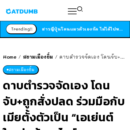
ร้านอาหารในนิวยอร์กประกาศปิดตัวลง หลังอยู่มานานกว่า 45 ปี ติดป้ายขอบคุณลูกค้าทุกคน แถมสูตรทำไวท์ซอสให้แบบจัดเต็ม
สาวญี่ปุ่นโดนแมวตัวเองกัด ไม่ได้ไปหาหมอตั้งแต่เนิ่นๆ สุดท้ายขาบวม กลายเป็นโรคเนื้อเน่า เตือนทาสแมวทั้งหลายให้ระวัง
Trending!!
ได้เวลาเด็กหนวดรวมตัว RF Online Next เปิดให้เล่นแล้ว เกม Sci-Fi MMORPG ระดับตำนาน เล่นได้ทั้งมือถือและ PC
ร้านอาหารในนิวยอร์กประกาศปิดตัวลง หลังอยู่มานานกว่า 45 ปี ติดป้ายขอบคุณลูกค้าทุกคน แถมสูตรทำไวท์ซอสให้แบบจัดเต็ม
สาวญี่ปุ่นโดนแมวตัวเองกัด ไม่ได้ไปหาหมอตั้งแต่เนิ่นๆ สุดท้ายขาบวม กลายเป็นโรคเนื้อเน่า เตือนทาสแมวทั้งหลายให้ระวัง
Home
สยามเมืองยิ้ม
ดาบตำรวจจัดเอง โดนจับ+ถูกสั่งปลด ร่วมมือกับเมียตั้งตัวเป็น “เอเย่นต์ใหญ่” ค้ายาไอซ์
/
/
สยามเมืองยิ้ม
ดาบตำรวจจัดเอง โดน
จับ+ถูกสั่งปลด ร่วมมือกับ
เมียตั้งตัวเป็น “เอเย่นต์