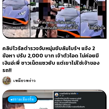
คลิปไวรัลตำรวจจับหนุ่มขับลัมโบร์ฯ แจ้ง 2
ข้อหา ปรับ 2,000 บาท เจ้าตัวโอด ไม่ค่อยมี
เงินอ่ะพี่ ชาวเน็ตแซวยับ แต่เขาไม่ใช่เจ้าของ
รถ!!
เหมียวหง่าว
สยามเมืองยิ้ม