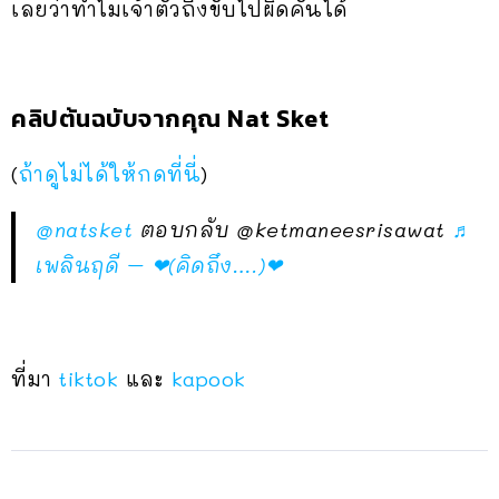
เลยว่าทำไมเจ้าตัวถึงขับไปผิดคันได้
คลิปต้นฉบับจากคุณ Nat Sket
(
ถ้าดูไม่ได้ให้กดที่นี่
)
@natsket
ตอบกลับ @ketmaneesrisawat
♬
เพลินฤดี – ❤(คิดถึง….)❤
ที่มา
tiktok
และ
kapook