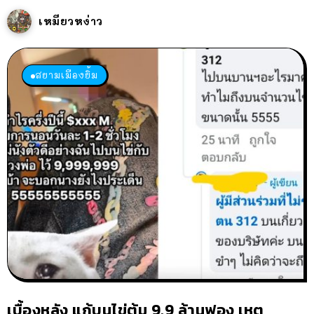
เหมียวหง่าว
สยามเมืองยิ้ม
เบื้องหลัง แก้บนไข่ต้ม 9.9 ล้านฟอง เหตุ