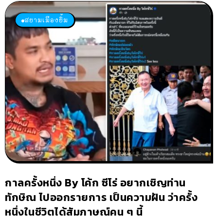
สยามเมืองยิ้ม
กาลครั้งหนึ่ง By โค้ก ซีโร่ อยากเชิญท่าน
ทักษิณ ไปออกรายการ เป็นความฝัน ว่าครั้ง
หนึ่งในชีวิตได้สัมภาษณ์คน ๆ นี้