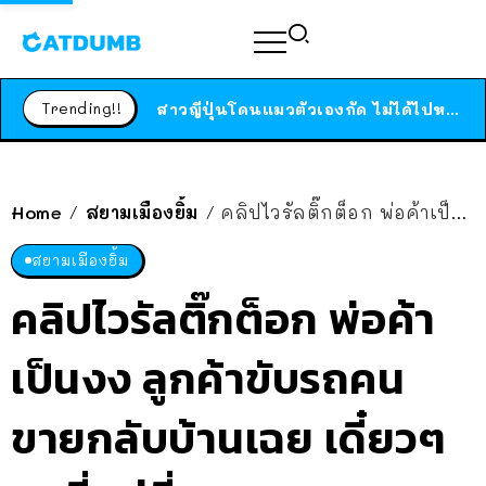
ร้านอาหารในนิวยอร์กประกาศปิดตัวลง หลังอยู่มานานกว่า 45 ปี ติดป้ายขอบคุณลูกค้าทุกคน แถมสูตรทำไวท์ซอสให้แบบจัดเต็ม
สาวญี่ปุ่นโดนแมวตัวเองกัด ไม่ได้ไปหาหมอตั้งแต่เนิ่นๆ สุดท้ายขาบวม กลายเป็นโรคเนื้อเน่า เตือนทาสแมวทั้งหลายให้ระวัง
Trending!!
ได้เวลาเด็กหนวดรวมตัว RF Online Next เปิดให้เล่นแล้ว เกม Sci-Fi MMORPG ระดับตำนาน เล่นได้ทั้งมือถือและ PC
ร้านอาหารในนิวยอร์กประกาศปิดตัวลง หลังอยู่มานานกว่า 45 ปี ติดป้ายขอบคุณลูกค้าทุกคน แถมสูตรทำไวท์ซอสให้แบบจัดเต็ม
สาวญี่ปุ่นโดนแมวตัวเองกัด ไม่ได้ไปหาหมอตั้งแต่เนิ่นๆ สุดท้ายขาบวม กลายเป็นโรคเนื้อเน่า เตือนทาสแมวทั้งหลายให้ระวัง
Home
สยามเมืองยิ้ม
คลิปไวรัลติ๊กต็อก พ่อค้าเป็นงง ลูกค้าขับรถคนขายกลับบ้านเฉย เดี๋ยวๆ รถพี่อยู่นี่!!
/
/
สยามเมืองยิ้ม
คลิปไวรัลติ๊กต็อก พ่อค้า
เป็นงง ลูกค้าขับรถคน
ขายกลับบ้านเฉย เดี๋ยวๆ