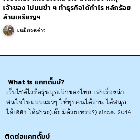
เจ้าของ ไปบนขำ ๆ ทำธุรกิจได้กำไร หลักร้อย
ล้านเหรียญฯ
เหมียวหง่าว
What is แคทดั๊มบ์?
เว็บไซต์ไวรัลรุ่นบุกเบิกของไทย เล่าเรื่องน่า
สนใจในแบบแมวๆ ให้ทุกคนได้อ่าน ได้สนุก
ได้เฮฮา ได้สาระ(เอ๊ะ มีด้วยเหรอ?) since. 2014
ติดต่อแคทดั๊มบ์