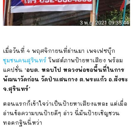
เมื่อวันที่ 4 พฤศจิกายนที่ผ่านมา เพจเฟซบุ๊ก
ชุมชนคนสุรินทร์
โพสต์ภาพป้ายหาเสียง พร้อม
แคปชั่น ‘
อบต. หลบไป หลวงพ่อขอพื้นที่ในการ
พัฒนาวัดก่อน วัดป่าแสนกาง ต.พระแก้ว อ.สังขะ
จ.สุรินทร์’
ตอนแรกก็เข้าใจว่าเป็นป้ายหาเสียงแหละ แต่เมื่อ
อ่านข้อความบนป้ายดีๆ อ่าว นี่มันป้ายเชิญชวน
ทอดกฐินนี่หว่า