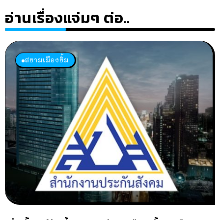
อ่านเรื่องแจ่มๆ ต่อ..
สยามเมืองยิ้ม