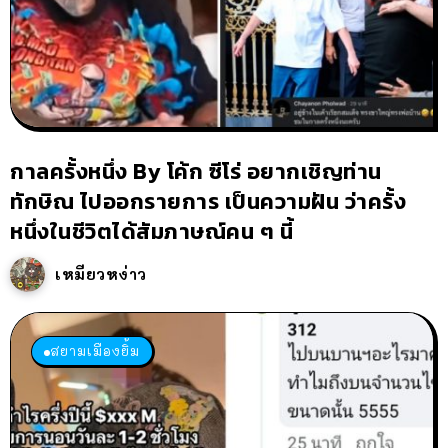
กาลครั้งหนึ่ง By โค้ก ซีโร่ อยากเชิญท่าน
ทักษิณ ไปออกรายการ เป็นความฝัน ว่าครั้ง
หนึ่งในชีวิตได้สัมภาษณ์คน ๆ นี้
เหมียวหง่าว
สยามเมืองยิ้ม