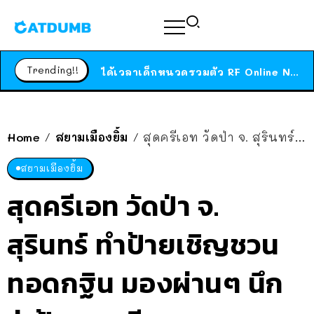
ร้านอาหารในนิวยอร์กประกาศปิดตัวลง หลังอยู่มานานกว่า 45 ปี ติดป้ายขอบคุณลูกค้าทุกคน แถมสูตรทำไวท์ซอสให้แบบจัดเต็ม
สาวญี่ปุ่นโดนแมวตัวเองกัด ไม่ได้ไปหาหมอตั้งแต่เนิ่นๆ สุดท้ายขาบวม กลายเป็นโรคเนื้อเน่า เตือนทาสแมวทั้งหลายให้ระวัง
Trending!!
ได้เวลาเด็กหนวดรวมตัว RF Online Next เปิดให้เล่นแล้ว เกม Sci-Fi MMORPG ระดับตำนาน เล่นได้ทั้งมือถือและ PC
ร้านอาหารในนิวยอร์กประกาศปิดตัวลง หลังอยู่มานานกว่า 45 ปี ติดป้ายขอบคุณลูกค้าทุกคน แถมสูตรทำไวท์ซอสให้แบบจัดเต็ม
สาวญี่ปุ่นโดนแมวตัวเองกัด ไม่ได้ไปหาหมอตั้งแต่เนิ่นๆ สุดท้ายขาบวม กลายเป็นโรคเนื้อเน่า เตือนทาสแมวทั้งหลายให้ระวัง
Home
สยามเมืองยิ้ม
สุดครีเอท วัดป่า จ. สุรินทร์ ทำป้ายเชิญชวนทอดกฐิน มองผ่านๆ นึกว่าป้ายหาเสียง
/
/
สยามเมืองยิ้ม
สุดครีเอท วัดป่า จ.
สุรินทร์ ทำป้ายเชิญชวน
ทอดกฐิน มองผ่านๆ นึก