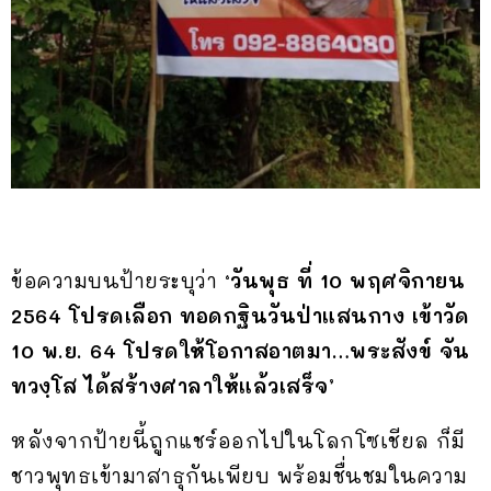
ข้อความบนป้ายระบุว่า
‘วันพุธ ที่ 10 พฤศจิกายน
2564 โปรดเลือก ทอดกฐินวันป่าแสนกาง เข้าวัด
10 พ.ย. 64 โปรดให้โอกาสอาตมา…พระสังข์ จัน
ทวงฺโส ได้สร้างศาลาให้แล้วเสร็จ’
หลังจากป้ายนี้ถูกแชร์ออกไปในโลกโซเชียล ก็มี
ชาวพุทธเข้ามาสาธุกันเพียบ พร้อมชื่นชมในความ