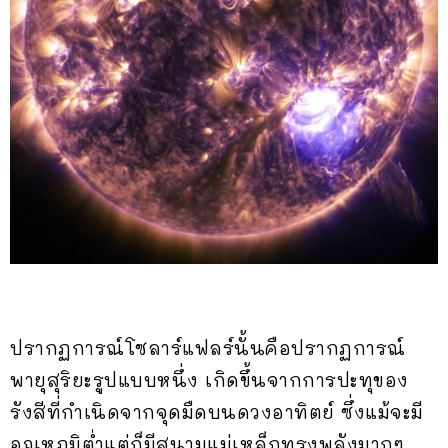
ปรากฏการณ์โซลาร์แฟลร์นั้นคือปรากฏการณ์
พายุสุริยะรูปแบบหนึ่ง เกิดขึ้นจากการปะทุของ
รังสีที่กำเนิดจากจุดมืดบนดวงอาทิตย์ ซึ่งแม้จะมี
อุณหภูมิต่ำแต่ก็มีสนามแม่เหล็กทรงพลังมากๆ