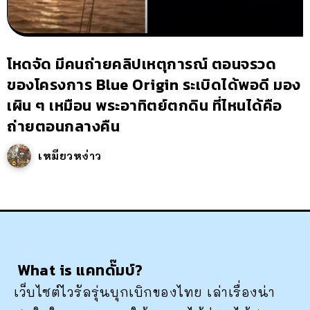
โหดจัด มีคนถ่ายคลิปเหตุการณ์ ตอนจรวด
ของโครงการ Blue Origin ระเบิดได้พอดี มอง
เผิน ๆ เหมือน พระอาทิตย์ตกดิน ที่ไหนได้คือ
ถ่ายตอนกลางคืน
เหมียวหง่าว
What is แคทดั๊มบ์?
เว็บไซต์ไวรัลรุ่นบุกเบิกของไทย เล่าเรื่องน่า