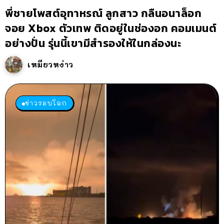
พี่ชายโพสต์อุทาหรณ์ ลูกสาว กลืนอนาล็อก
จอย Xbox ตัวเทพ ติดอยู่ในช่องอก คอมเมนต์
อย่างปั่น รุ่นนี้เขามีสำรองให้ในกล่องนะ
เหมียวหง่าว
ข่าวรอบโลก