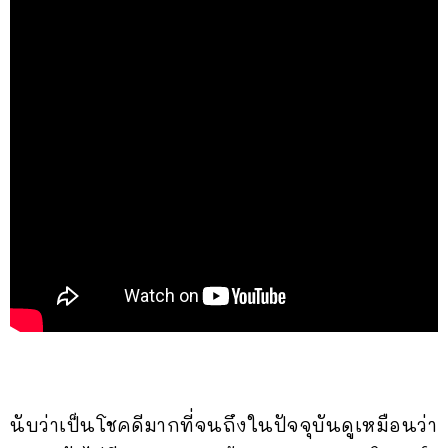
นับว่าเป็นโชคดีมากที่จนถึงในปัจจุบันดูเหมือนว่า