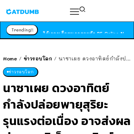
ร้านอาหารในนิวยอร์กประกาศปิดตัวลง หลังอยู่มานานกว่า 45 ปี ติดป้ายขอบคุณลูกค้าทุกคน แถมสูตรทำไวท์ซอสให้แบบจัดเต็ม
สาวญี่ปุ่นโดนแมวตัวเองกัด ไม่ได้ไปหาหมอตั้งแต่เนิ่นๆ สุดท้ายขาบวม กลายเป็นโรคเนื้อเน่า เตือนทาสแมวทั้งหลายให้ระวัง
Trending!!
ได้เวลาเด็กหนวดรวมตัว RF Online Next เปิดให้เล่นแล้ว เกม Sci-Fi MMORPG ระดับตำนาน เล่นได้ทั้งมือถือและ PC
ร้านอาหารในนิวยอร์กประกาศปิดตัวลง หลังอยู่มานานกว่า 45 ปี ติดป้ายขอบคุณลูกค้าทุกคน แถมสูตรทำไวท์ซอสให้แบบจัดเต็ม
สาวญี่ปุ่นโดนแมวตัวเองกัด ไม่ได้ไปหาหมอตั้งแต่เนิ่นๆ สุดท้ายขาบวม กลายเป็นโรคเนื้อเน่า เตือนทาสแมวทั้งหลายให้ระวัง
Home
ข่าวรอบโลก
นาซาเผย ดวงอาทิตย์กำลังปล่อยพายุสุริยะรุนแรงต่อเนื่อง อาจส่งผลต่อระบบอิเล็กทรอนิกส์
/
/
ข่าวรอบโลก
นาซาเผย ดวงอาทิตย์
กำลังปล่อยพายุสุริยะ
รุนแรงต่อเนื่อง อาจส่งผล