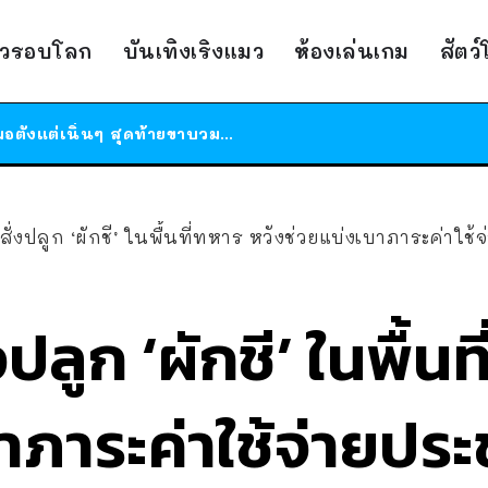
ร้านอาหารในนิวยอร์กประกาศปิดตัวลง หลังอยู่มานานกว่า 45 ปี ติดป้ายขอบคุณลูกค้าทุกคน แถมสูตรทำไวท์ซอสให้แบบจัดเต็ม
าวรอบโลก
บันเทิงเริงแมว
ห้องเล่นเกม
สัตว
สาวญี่ปุ่นโดนแมวตัวเองกัด ไม่ได้ไปหาหมอตั้งแต่เนิ่นๆ สุดท้ายขาบวม กลายเป็นโรคเนื้อเน่า เตือนทาสแมวทั้งหลายให้ระวัง
ได้เวลาเด็กหนวดรวมตัว RF Online Next เปิดให้เล่นแล้ว เกม Sci-Fi MMORPG ระดับตำนาน เล่นได้ทั้งมือถือและ PC
ร้านอาหารในนิวยอร์กประกาศปิดตัวลง หลังอยู่มานานกว่า 45 ปี ติดป้ายขอบคุณลูกค้าทุกคน แถมสูตรทำไวท์ซอสให้แบบจัดเต็ม
สาวญี่ปุ่นโดนแมวตัวเองกัด ไม่ได้ไปหาหมอตั้งแต่เนิ่นๆ สุดท้ายขาบวม กลายเป็นโรคเนื้อเน่า เตือนทาสแมวทั้งหลายให้ระวัง
 สั่งปลูก ‘ผักชี’ ในพื้นที่ทหาร หวังช่วยแบ่งเบาภาระค่าใช
งปลูก ‘ผักชี’ ในพื้น
าภาระค่าใช้จ่ายปร