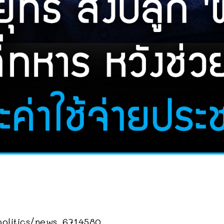
politics/news_6714580