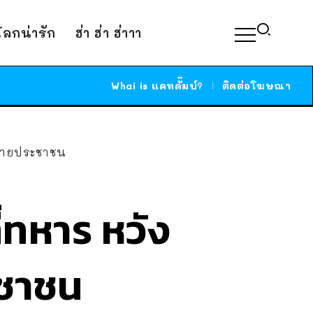
์โลกน่ารัก
ฮ่า ฮ่า ฮ่าาา
Whai is แคทดั๊มบ์?
ติดต่อโฆษณา
้จ่ายประชาชน
ที่ทหาร หวัง
ะชาชน